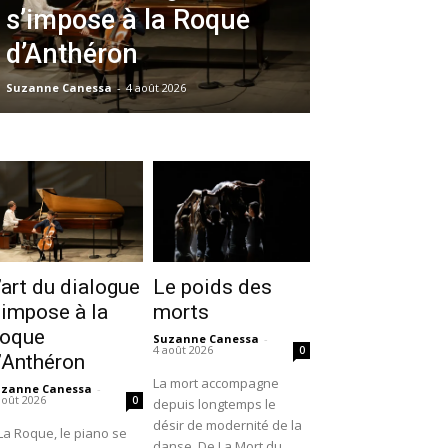
s’impose à la Roque
d’Anthéron
Suzanne Canessa
-
4 août 2026
’art du dialogue
Le poids des
’impose à la
morts
oque
Suzanne Canessa
-
4 août 2026
0
’Anthéron
La mort accompagne
uzanne Canessa
-
août 2026
0
depuis longtemps le
désir de modernité de la
La Roque, le piano se
danse. De La Mort du