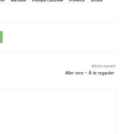
Pen
Marseille
Politique Culturelle
Provence
société
Article suivant
Aller vers – À te regarder