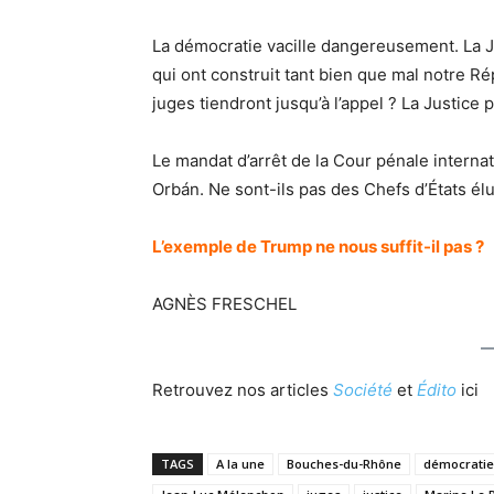
La démocratie vacille dangereusement. La Ju
qui ont construit tant bien que mal notre 
juges tiendront jusqu’à l’appel ? La Justice 
Le mandat d’arrêt de la Cour pénale intern
Orbán. Ne sont-ils pas des Chefs d’États é
L’exemple de Trump ne nous suffit-il pas ?
AGNÈS FRESCHEL
Retrouvez nos articles
Société
et
Édito
ici
TAGS
A la une
Bouches-du-Rhône
démocratie