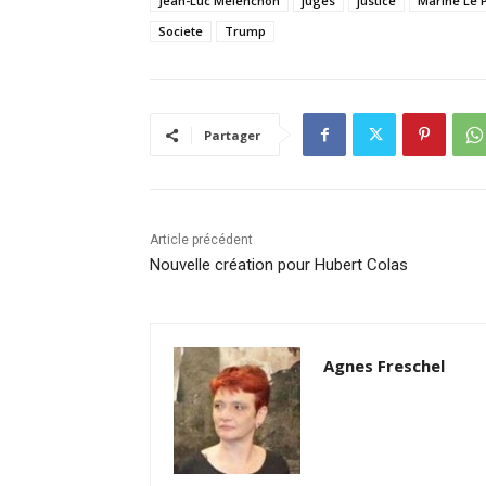
Jean-Luc Mélenchon
juges
justice
Marine Le 
Societe
Trump
Partager
Article précédent
Nouvelle création pour Hubert Colas
Agnes Freschel