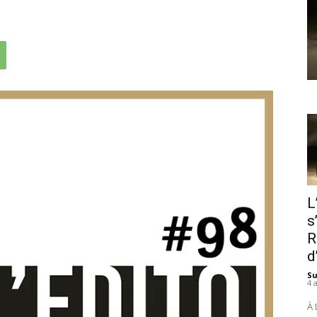
L
s
R
d
S
4 
À 