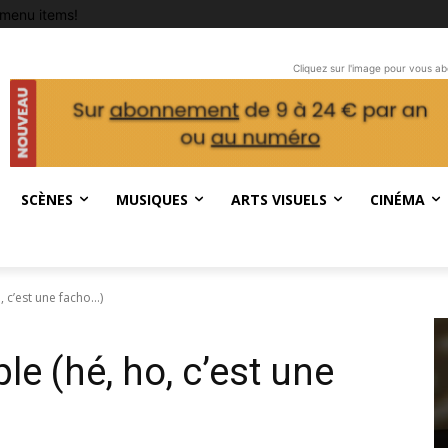
menu items!
Cliquez sur l'image pour vous a
SCÈNES
MUSIQUES
ARTS VISUELS
CINÉMA
, c’est une facho…)
le (hé, ho, c’est une