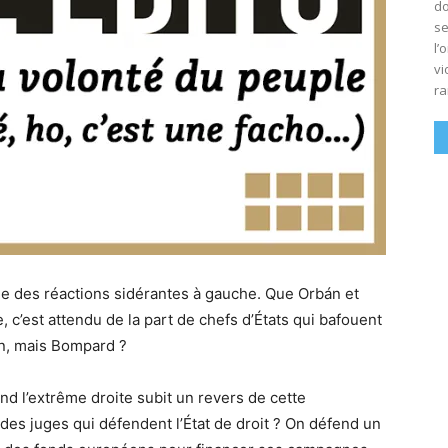
do
se
l’
vi
ra
 des réactions sidérantes à gauche. Que Orbán et
, c’est attendu de la part de chefs d’États qui bafouent
n, mais Bompard ?
d l’extrême droite subit un revers de cette
es juges qui défendent l’État de droit ? On défend un