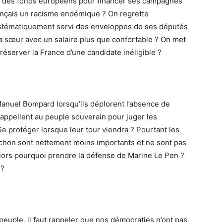
nt des fonds européens pour financer ses campagnes
ançais un racisme endémique ? On regrette
t systématiquement servi des enveloppes de ses députés
 sœur avec un salaire plus que confortable ? On met
préserver la France d’une candidate inéligible ?
nuel Bompard lorsqu’ils déplorent l’absence de
appellent au peuple souverain pour juger les
Se protéger lorsque leur tour viendra ? Pourtant les
hon sont nettement moins importants et ne sont pas
lors pourquoi prendre la défense de Marine Le Pen ?
 ?
euple, il faut rappeler que nos démocraties n’ont pas