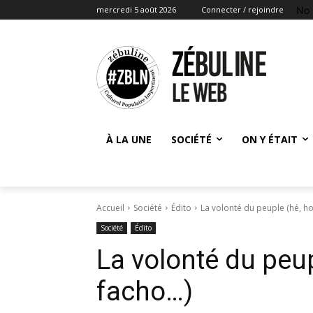
No 
mercredi 5 août 2026
Connecter / rejoindre
À LA UNE
SOCIÉTÉ
ON Y ÉTAIT
Accueil
Société
Édito
La volonté du peuple (hé, ho
Société
Édito
La volonté du peup
facho…)