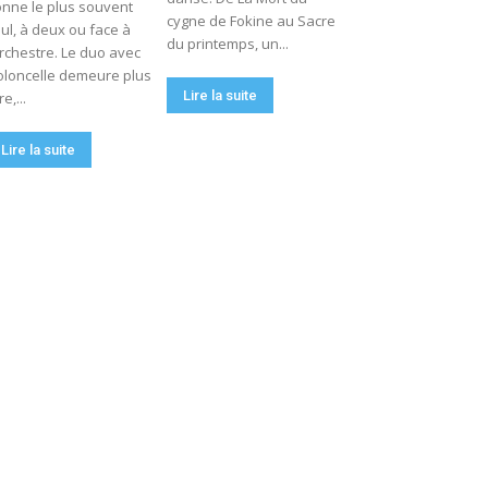
nne le plus souvent
cygne de Fokine au Sacre
ul, à deux ou face à
du printemps, un...
orchestre. Le duo avec
oloncelle demeure plus
Lire la suite
re,...
Lire la suite