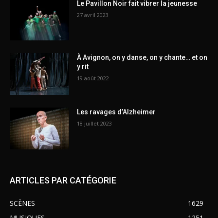
Le Pavillon Noir fait vibrer la jeunesse
27 avril 2023
À Avignon, on y danse, on y chante… et on
y rit
19 août 2022
Les ravages d’Alzheimer
18 juillet 2023
ARTICLES PAR CATÉGORIE
SCÈNES
1629
MUSIQUES
1251