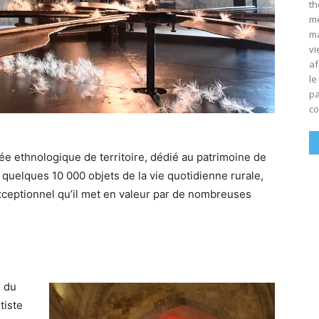
th
mé
ma
vi
af
le
pa
co
e ethnologique de territoire, dédié au patrimoine de
quelques 10 000 objets de la vie quotidienne rurale,
ceptionnel qu’il met en valeur par de nombreuses
s du
rtiste