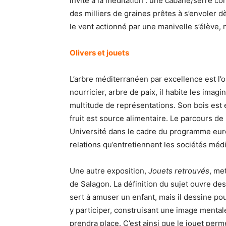
invite à la méditation : une cabane/serre co
des milliers de graines prêtes à s’envoler d
le vent actionné par une manivelle s’élève,
Olivers et jouets
L’arbre méditerranéen par excellence est l’o
nourricier, arbre de paix, il habite les ima
multitude de représentations. Son bois est 
fruit est source alimentaire. Le parcours de
Université dans le cadre du programme euro
relations qu’entretiennent les sociétés méd
Une autre exposition,
Jouets retrouvés
, me
de Salagon. La définition du sujet ouvre des 
sert à amuser un enfant, mais il dessine po
y participer, construisant une image mentale
prendra place. C’est ainsi que le jouet pe