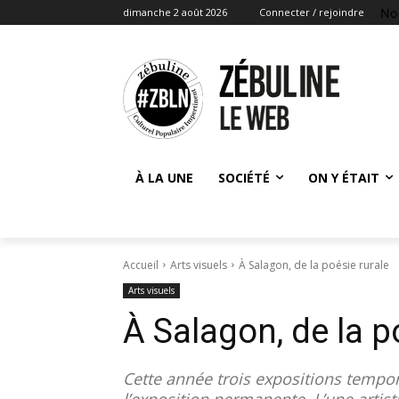
No
dimanche 2 août 2026
Connecter / rejoindre
À LA UNE
SOCIÉTÉ
ON Y ÉTAIT
Accueil
Arts visuels
À Salagon, de la poésie rurale
Arts visuels
À Salagon, de la p
Cette année trois expositions tempor
l’exposition permanente. L’une artis