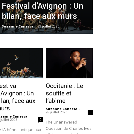
Festival d’Avignon : Un
bilan, face aux murs
Suzanne Canessa
-
29 juillet 2026
estival
Occitanie : Le
’Avignon : Un
souffle et
ilan, face aux
l’abîme
urs
Suzanne Canessa
-
28 juillet 2026
0
uzanne Canessa
-
 juillet 2026
0
The Unanswered
Question de Charles Ives
 l’Athènes antique aux