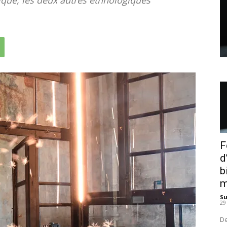
F
d
b
m
S
29
De