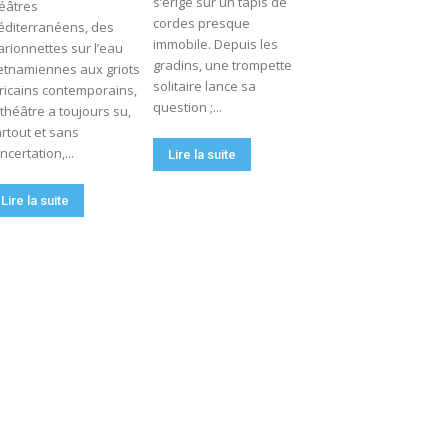
s’érige sur un tapis de
éâtres
cordes presque
diterranéens, des
immobile. Depuis les
rionnettes sur l’eau
gradins, une trompette
etnamiennes aux griots
solitaire lance sa
ricains contemporains,
question ;...
 théâtre a toujours su,
rtout et sans
ncertation,...
Lire la suite
Lire la suite