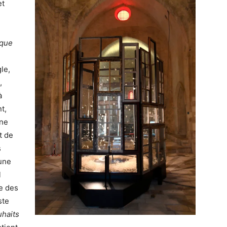
et
,
 que
gle,
,
à
nt,
une
t de
s
’une
l
e des
ste
uhaits