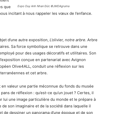
ntient
ès que
Expo Duy Anh Nhan Đức ©JMDAgruma
 nous incitant à nous rappeler les vœux de l’enfance.
bjet d’une autre exposition,
L’olivier, notre arbre
. Arbre
ginaires. Sa force symbolique se retrouve dans une
employé pour des usages décoratifs et utilitaires. Son
 l’exposition conçue en partenariat avec Avignon
péen Olive4ALL, conduit une réflexion sur les
iterranéennes et cet arbre.
t en valeur une partie méconnue du fonds du musée
pans de réflexion : qu’est-ce qu’un jouet ? Certes, il
ur lui une image particulière du monde et le prépare à
 de son imaginaire et de la société dans laquelle il
rmet de dessiner un panorama d’une époque et de son