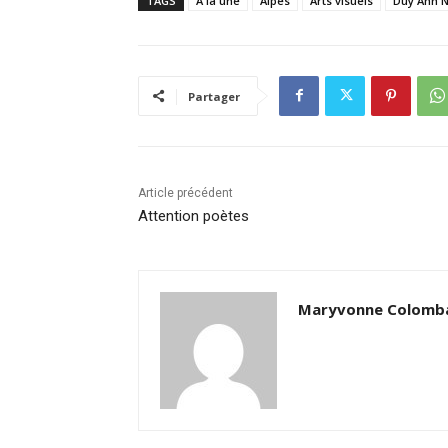
TAGS
A la une
Alpes
Arts visuels
Duy Anh 
Partager
Article précédent
Attention poètes
Maryvonne Colomb