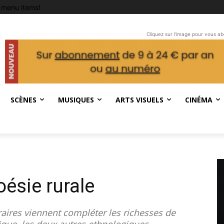
 menu items!
Cliquez sur l'image pour vous a
SCÈNES
MUSIQUES
ARTS VISUELS
CINÉMA
oésie rurale
aires viennent compléter les richesses de
tique, les deux autres ethnologiques