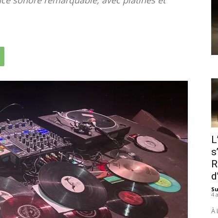
L
s
R
d
S
4 
À 