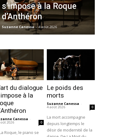
s’impose à la Roque
d’Anthéron
Suzanne Canessa
-
4 août 2026
’art du dialogue
Le poids des
’impose à la
morts
oque
Suzanne Canessa
-
4 août 2026
0
’Anthéron
La mort accompagne
uzanne Canessa
-
août 2026
0
depuis longtemps le
désir de modernité de la
La Roque, le piano se
danse. De La Mort du