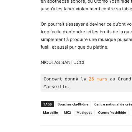
en apothéose sonore, où Otomo Yoshihide fr
jusqu’à les taper violemment contre sa tabl
On pourrait s’essayer à deviner ce qu’ont vou
trop facile d’entendre ici les bruits de la guer
simplement à produire une musique puissante
fusil, et aussi pur que du platine.
NICOLAS SANTUCCI
Concert donné le 
26 mars
 au Grand
Marseille.
TAGS
Bouches-du-Rhône
Centre national de cré
Marseille
MK2
Musiques
Otomo Yoshihide