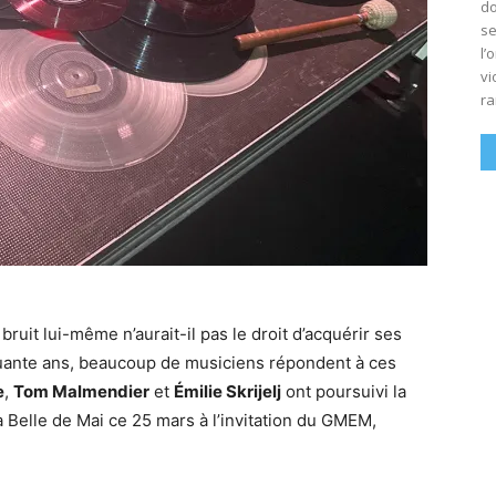
do
se
l’
vi
ra
e bruit lui-même n’aurait-il pas le droit d’acquérir ses
quante ans, beaucoup de musiciens répondent à ces
e
,
Tom Malmendier
et
Émilie Skrijelj
ont poursuivi la
la Belle de Mai ce 25 mars à l’invitation du GMEM,