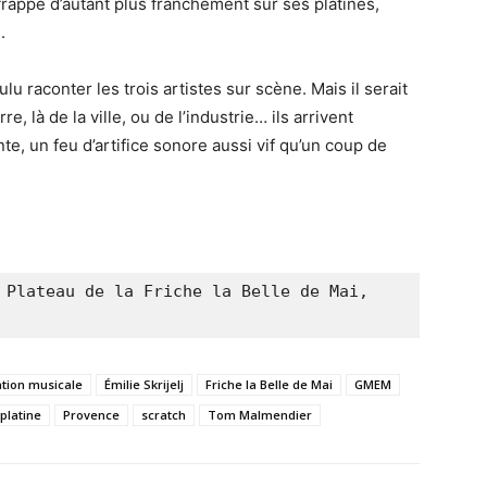
appe d’autant plus franchement sur ses platines,
e.
lu raconter les trois artistes sur scène. Mais il serait
re, là de la ville, ou de l’industrie… ils arrivent
, un feu d’artifice sonore aussi vif qu’un coup de
 Plateau de la Friche la Belle de Mai, 
ation musicale
Émilie Skrijelj
Friche la Belle de Mai
GMEM
platine
Provence
scratch
Tom Malmendier