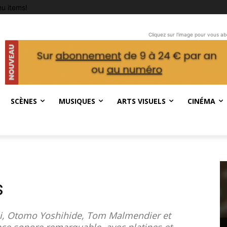
u items!
Cliquez sur l'image pour vous a
SCÈNES
MUSIQUES
ARTS VISUELS
CINÉMA
s
Mai, Otomo Yoshihide, Tom Malmendier et
ence sonore remarquable, avec platines et