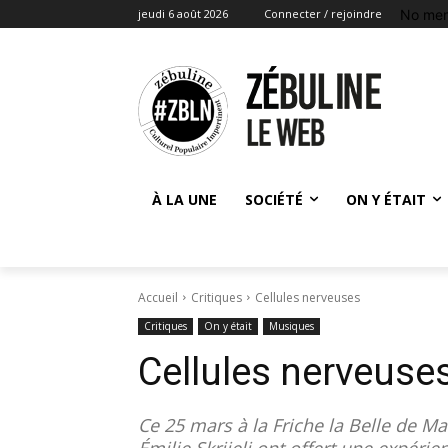
No men
jeudi 6 août 2026
Connecter / rejoindre
À LA UNE
SOCIÉTÉ
ON Y ÉTAIT
Accueil
Critiques
Cellules nerveuses
Critiques
On y était
Musiques
Cellules nerveuse
Ce 25 mars à la Friche la Belle de 
Émilie Skrijelj ont offert une expéri