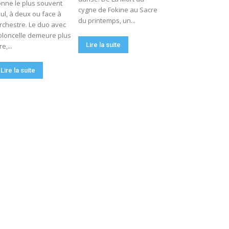
nne le plus souvent
cygne de Fokine au Sacre
ul, à deux ou face à
du printemps, un...
orchestre. Le duo avec
oloncelle demeure plus
Lire la suite
re,...
Lire la suite