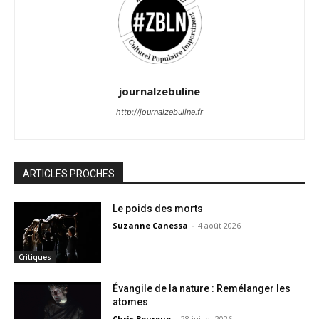
journalzebuline
http://journalzebuline.fr
ARTICLES PROCHES
Le poids des morts
Suzanne Canessa
-
4 août 2026
Critiques
Évangile de la nature : Remélanger les
atomes
Chris Bourgue
-
28 juillet 2026