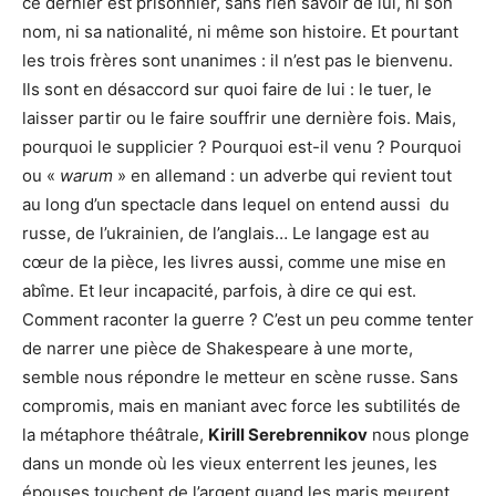
ce dernier est prisonnier, sans rien savoir de lui, ni son
nom, ni sa nationalité, ni même son histoire. Et pourtant
les trois frères sont unanimes : il n’est pas le bienvenu.
Ils sont en désaccord sur quoi faire de lui : le tuer, le
laisser partir ou le faire souffrir une dernière fois. Mais,
pourquoi le supplicier ? Pourquoi est-il venu ? Pourquoi
ou «
warum
» en allemand : un adverbe qui revient tout
au long d’un spectacle dans lequel on entend aussi du
russe, de l’ukrainien, de l’anglais… Le langage est au
cœur de la pièce, les livres aussi, comme une mise en
abîme. Et leur incapacité, parfois, à dire ce qui est.
Comment raconter la guerre ? C’est un peu comme tenter
de narrer une pièce de Shakespeare à une morte,
semble nous répondre le metteur en scène russe. Sans
compromis, mais en maniant avec force les subtilités de
la métaphore théâtrale,
Kirill Serebrennikov
nous plonge
dans un monde où les vieux enterrent les jeunes, les
épouses touchent de l’argent quand les maris meurent,