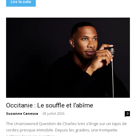
Lire la suite
Occitanie : Le souffle et l’abîme
Suzanne Canessa
-
28 juillet 2026
0
The Unanswered Question de Charles Ives s’érige sur un tapis de
cordes presque immobile. Depuis les gradins, une trompette