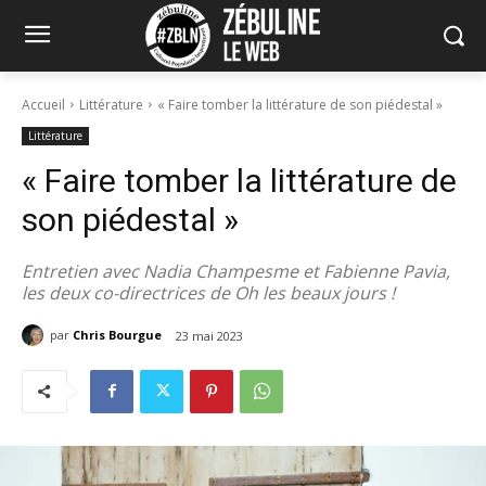
Accueil
Littérature
« Faire tomber la littérature de son piédestal »
Littérature
« Faire tomber la littérature de
son piédestal »
Entretien avec Nadia Champesme et Fabienne Pavia,
les deux co-directrices de Oh les beaux jours !
par
Chris Bourgue
23 mai 2023