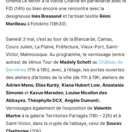
cinéma Le Miroir à la Vieille Charité en partenariat avec le
FID (14h) ou bien encore une rencontre avec la
designeuse
Inès Bressand
et l’artisan textile
Rémi
Marilleau
à Fotokino (18h30).
Samedi 3 mai, c’est au tour de la Blancarde, Camas,
Cours Julien, La Plaine, Préfecture, Vieux-Port, Saint-
Victor, Malmousque. Au programme, le vernissage (entre
autres) de
Vénus Tour
de
Madely Schott
au
Château de
Servières
(11h à 18h), avec, à l’étage, les portes ouvertes
des ateliers d’artistes de la ville (de 11h à 19h, ateliers de
Adrien Menu
,
Elias Kurdy
,
Kiana Hubert Low
,
Anastasia
Simonin
et
Kazuo Marsden
,
Louise Nicollon des
Abbayes
,
Théophylle DCX
,
Angèle Dumont
).
Vernissages également de l’exposition de
Valentin
Martre
à la galerie Territoires Partagés (18h – 22h) et à
Saint-Victor, dans la crypte de l’abbaye, celui de
Sourav
Chatterjee
(20h).