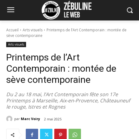
Accueil
Arts visuels
Printemps de l’Art Contemporain : montée de
sève contemporaine
Arts visuels
Printemps de l’Art
Contemporain : montée de
sève contemporaine
Du 2 au 18 mai, l’Art Contemporain fête son 17e
Printemps à Marseille, Aix-en-Provence, Châteauneuf
le rouge, Istres et Rognes
par
Marc Voiry
2 mai 2025