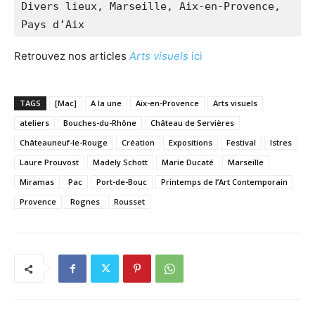
Divers lieux, Marseille, Aix-en-Provence, 
Pays d’Aix 
Retrouvez nos articles
Arts visuels
ici
TAGS
[Mac]
A la une
Aix-en-Provence
Arts visuels
ateliers
Bouches-du-Rhône
Château de Servières
Châteauneuf-le-Rouge
Création
Expositions
Festival
Istres
Laure Prouvost
Madely Schott
Marie Ducaté
Marseille
Miramas
Pac
Port-de-Bouc
Printemps de l’Art Contemporain
Provence
Rognes
Rousset