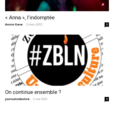
« Anna », l’indomptée
Annie Gava
-
5 mars 2025
0
On continue ensemble ?
journalzebuline
-
3 mai 2023
0