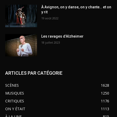
À Avignon, on y danse, on y chante… et on
y rit
19 août 2022
Les ravages d’Alzheimer
18 juillet 2023
ARTICLES PAR CATÉGORIE
SCÈNES
1628
MUSIQUES
1250
CRITIQUES
1176
ON Y ÉTAIT
1113
À LA UNE
815