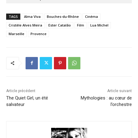
TAGS
Alma Viva
Bouches-du-Rhône
Cinéma
Cristèle Alves Meira
Ester Catalão
Film
Lua Michel
Marseille
Provence
Article précédent
Article suivant
The Quiet Girl, un été
Mythologies : au cœur de
salvateur
l’orchestre