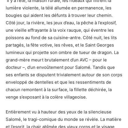
Il y a l’été, la maison rurale, les rideaux qui filtrent la
lumière violente, la télé allumée en permanence, les
bougies qui aident les défunts à trouver leur chemin.
Côté jour, la rivière, les jeux d’eau, la pêche à l’explosif,
une vieille effrayante à la voix rauque, qui éventre les
poissons au fond de sa cuisine-antre. Côté nuit, les lits
partagés, la fête votive, les rêves, et le Saint Georges
lumineux qui projette son ombre de tueur de dragon. La
grand-mère meurt brutalement d’un AVC – pour le
docteur –, d’un envoûtement pour Salomé. Tandis que
ses enfants se disputent trivialement autour de son corps
enveloppé de dentelles et que les ressentiments de
chacun remontent à la surface, la fillette déchirée, la
venge s’exposant à la colère villageoise.
Entièrement vu à hauteur des yeux de la silencieuse
Salomé, le tragi-comique du monde se révèle. La matière
et l’esprit, la chair abîmée des vieux corps et le visage