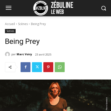
Accueil
Scènes
Being Prey
Scènes
Being Prey
par
Marc Voiry
23 avril 2025