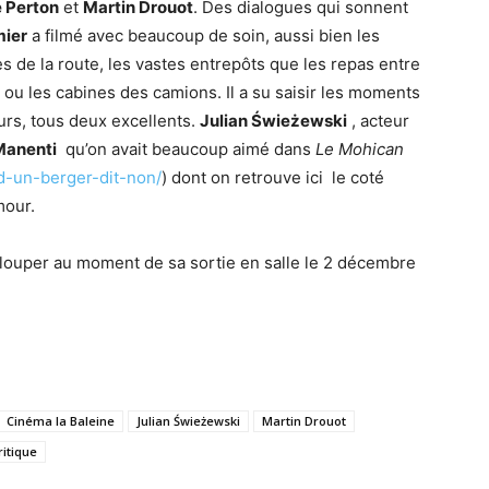
e Perton
et
Martin Drouot
. Des dialogues qui sonnent
mier
a filmé avec beaucoup de soin, aussi bien les
 de la route, les vastes entrepôts que les repas entre
 ou les cabines des camions. Il a su saisir les moments
urs, tous deux excellents.
Julian Świeżewski
, acteur
Manenti
qu’on avait beaucoup aimé dans
Le Mohican
nd-un-berger-dit-non/
) dont on retrouve ici le coté
mour.
s louper au moment de sa sortie en salle le 2 décembre
Cinéma la Baleine
Julian Świeżewski
Martin Drouot
itique