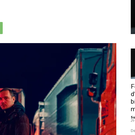
F
d
b
m
S
29
De