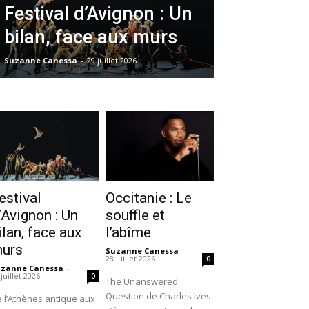
Festival d’Avignon : Un
bilan, face aux murs
Suzanne Canessa
-
29 juillet 2026
estival
Occitanie : Le
’Avignon : Un
souffle et
ilan, face aux
l’abîme
urs
Suzanne Canessa
-
28 juillet 2026
0
uzanne Canessa
-
 juillet 2026
0
The Unanswered
Question de Charles Ives
 l’Athènes antique aux