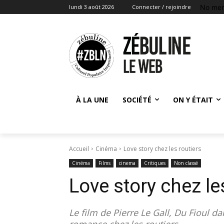
No men
lundi 3 août 2026
Connecter / rejoindre
À LA UNE
SOCIÉTÉ
ON Y ÉTAIT
Accueil
Cinéma
Love story chez les routiers
Cinéma
Films
cinema
Critiques
Non classé
Love story chez le
Le film de Pierre Le Gall, Du Fioul da
romance chez les routiers