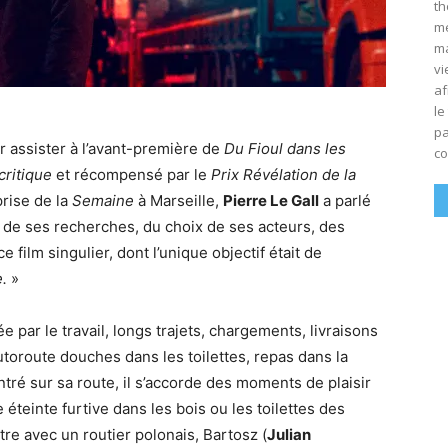
th
mé
ma
vi
af
le
pa
ur assister à l’avant-première de
Du Fioul dans les
co
critique
et récompensé par le
Prix Révélation de la
rise de la
Semaine
à Marseille,
Pierre Le Gall
a parlé
de ses recherches, du choix de ses acteurs, des
 film singulier, dont l’unique objectif était de
.
»
e par le travail, longs trajets, chargements, livraisons
utoroute douches dans les toilettes, repas dans la
tré sur sa route, il s’accorde des moments de plaisir
teinte furtive dans les bois ou les toilettes des
tre avec un routier polonais, Bartosz (
Julian