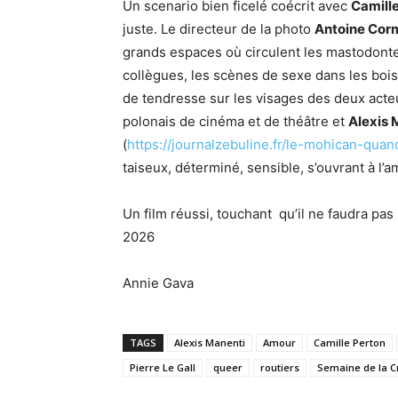
Un scenario bien ficelé coécrit avec
Camill
juste. Le directeur de la photo
Antoine Cor
grands espaces où circulent les mastodontes
collègues, les scènes de sexe dans les bois
de tendresse sur les visages des deux acte
polonais de cinéma et de théâtre et
Alexis 
(
https://journalzebuline.fr/le-mohican-qua
taiseux, déterminé, sensible, s’ouvrant à l’a
Un film réussi, touchant qu’il ne faudra pa
2026
Annie Gava
TAGS
Alexis Manenti
Amour
Camille Perton
Pierre Le Gall
queer
routiers
Semaine de la Cr