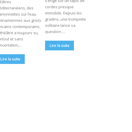
s’érige sur un tapis de
éâtres
cordes presque
diterranéens, des
immobile. Depuis les
rionnettes sur l’eau
gradins, une trompette
etnamiennes aux griots
solitaire lance sa
ricains contemporains,
question ;...
 théâtre a toujours su,
rtout et sans
ncertation,...
Lire la suite
Lire la suite