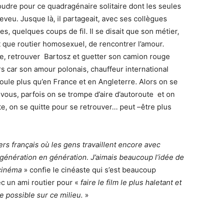
oudre pour ce quadragénaire solitaire dont les seules
eveu. Jusque là, il partageait, avec ses collègues
, quelques coups de fil. Il se disait que son métier,
t que routier homosexuel, de rencontrer l’amour.
e, retrouver Bartosz et guetter son camion rouge
rs car son amour polonais, chauffeur international
roule plus qu’en France et en Angleterre. Alors on se
 vous, parfois on se trompe d’aire d’autoroute et on
te, on se quitte pour se retrouver… peut –être plus
iers français où les gens travaillent encore avec
génération en génération. J’aimais beaucoup l’idée de
 cinéma
» confie le cinéaste qui s’est beaucoup
ec un ami routier pour «
faire le film le plus haletant et
te possible sur ce milieu.
»