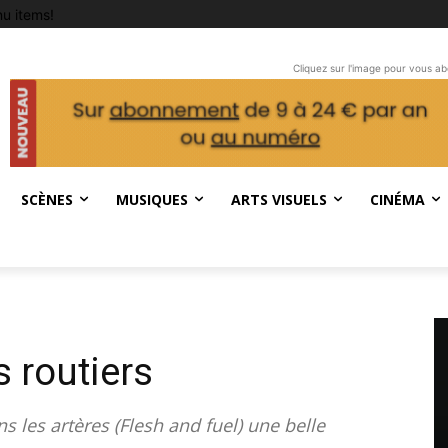
u items!
Cliquez sur l'image pour vous a
SCÈNES
MUSIQUES
ARTS VISUELS
CINÉMA
s routiers
ns les artères (Flesh and fuel) une belle