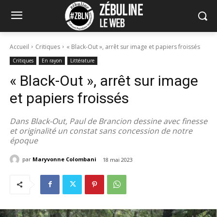
Accueil
Critiques
« Black-Out », arrêt sur image et papiers froissés
Critiques
En rayon
Littérature
« Black-Out », arrêt sur image
et papiers froissés
Dans Black-Out, Paul de Brancion dessine avec finesse
et originalité un constat sans concession de notre
époque
par
Maryvonne Colombani
18 mai 2023