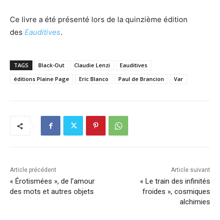
Ce livre a été présenté lors de la quinzième édition
des
Eauditives
.
TAGS
Black-Out
Claudie Lenzi
Eauditives
éditions Plaine Page
Eric Blanco
Paul de Brancion
Var
Article précédent
Article suivant
« Érotismées », de l’amour
« Le train des infinités
des mots et autres objets
froides », cosmiques
alchimies