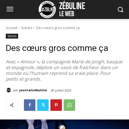
Accueil
Scènes
Des cœurs gros comme ça
Scènes
Des cœurs gros comme ça
Avec « Amour », la compagnie Marie de Jongh, basque
et espagnole, déploie un oasis de fraîcheur dans un
monde où l’humain reprend sa vraie place. Pour
petits et grands.
par
journalzebuline
28 juillet 2023