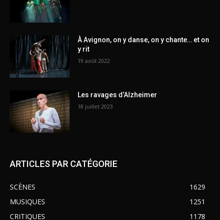
À Avignon, on y danse, on y chante… et on
y rit
19 août 2022
Les ravages d’Alzheimer
18 juillet 2023
ARTICLES PAR CATÉGORIE
SCÈNES
1629
MUSIQUES
1251
CRITIQUES
1178