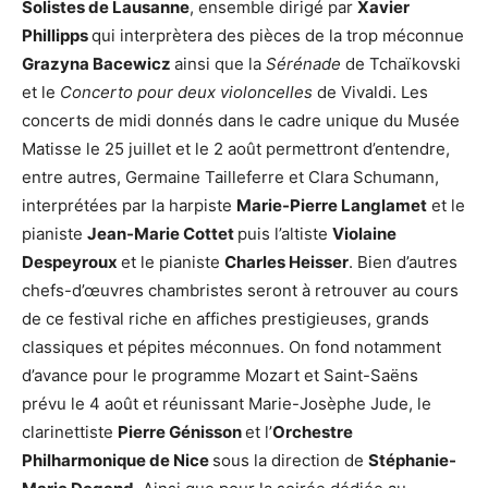
Solistes de Lausanne
, ensemble dirigé par
Xavier
Phillipps
qui interprètera des pièces de la trop méconnue
Grazyna Bacewicz
ainsi que la
Sérénade
de Tchaïkovski
et le
Concerto pour deux violoncelles
de Vivaldi. Les
concerts de midi donnés dans le cadre unique du Musée
Matisse le 25 juillet et le 2 août permettront d’entendre,
entre autres, Germaine Tailleferre et Clara Schumann,
interprétées par la harpiste
Marie-Pierre Langlamet
et le
pianiste
Jean-Marie Cottet
puis l’altiste
Violaine
Despeyroux
et le pianiste
Charles Heisser
. Bien d’autres
chefs-d’œuvres chambristes seront à retrouver au cours
de ce festival riche en affiches prestigieuses, grands
classiques et pépites méconnues. On fond notamment
d’avance pour le programme Mozart et Saint-Saëns
prévu le 4 août et réunissant Marie-Josèphe Jude, le
clarinettiste
Pierre Génisson
et l’
Orchestre
Philharmonique de Nice
sous la direction de
Stéphanie-