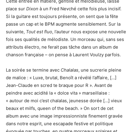
Cette entrée en matière, gentille et mélodieuse, laisse
place sur
Dixon
à un Fred Nevché cette fois plus incisif.
Si la guitare est toujours présente, on sent que la fête
passe un cap et le BPM augmente sensiblement. Sur la
suivante,
Tout est fluo
, l’auteur nous expose une nouvelle
fois ses qualités de mélodiste. Un morceau qui, sans ses
attributs électro, ne ferait pas tâche dans un album de
chanson française – on pense à Laurent Voulzy parfois.
La soirée se termine avec
Chalalas
, une sucrerie pleine
de malice : « Luxe, brutal, Benoît a révélé l’affaire, […]
Jean-Claude en scred te braque pour R ». Avant de
peindre avec acidité la « dolce vita » marseillaise :
« autour de moi c’est chalalas, jeunesse dorée […] vieux
beaux et milfs, queen of the beach. » On sort de cet
album avec une image impressionniste finement gravée
dans notre esprit, une escapade festive et politique
évoquée par touches, en quatre morceaux solaires et