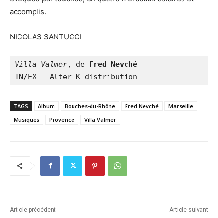
accomplis.
NICOLAS SANTUCCI
Villa Valmer
, de 
Fred Nevché
IN/EX - Alter-K distribution
TAGS
Album
Bouches-du-Rhône
Fred Nevché
Marseille
Musiques
Provence
Villa Valmer
Article précédent
Article suivant