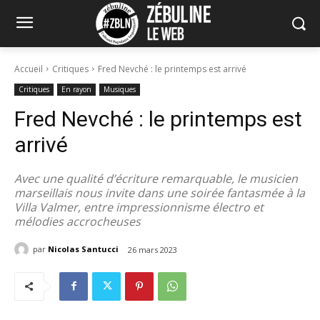
Accueil
Critiques
Fred Nevché : le printemps est arrivé
Critiques
En rayon
Musiques
Fred Nevché : le printemps est
arrivé
Avec une qualité d’écriture remarquable, le musicien
marseillais nous invite dans une soirée fantasmée à la
Villa Valmer, entre impressionnisme électro et
mélodies accrocheuses
par
Nicolas Santucci
26 mars 2023