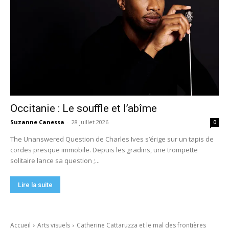
Occitanie : Le souffle et l’abîme
Suzanne Canessa
-
28 juillet 2026
0
The Unanswered Question de Charles Ives s’érige sur un tapis de
cordes presque immobile. Depuis les gradins, une trompette
solitaire lance sa question ;...
Lire la suite