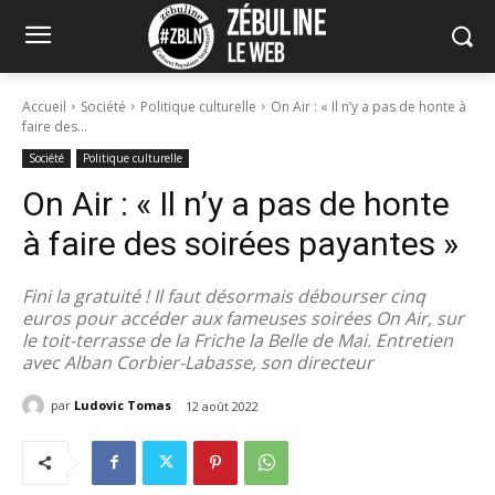
Accueil
Société
Politique culturelle
On Air : « Il n’y a pas de honte à
faire des...
Société
Politique culturelle
On Air : « Il n’y a pas de honte
à faire des soirées payantes »
Fini la gratuité ! Il faut désormais débourser cinq
euros pour accéder aux fameuses soirées On Air, sur
le toit-terrasse de la Friche la Belle de Mai. Entretien
avec Alban Corbier-Labasse, son directeur
par
Ludovic Tomas
12 août 2022