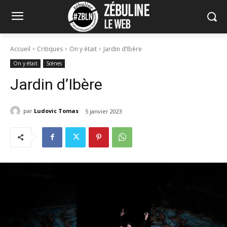
Accueil
Critiques
On y était
Jardin d’Ibère
On y était
Scènes
Jardin d’Ibère
par
Ludovic Tomas
5 janvier 2023