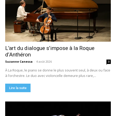
L’art du dialogue s’impose à la Roque
d’Anthéron
Suzanne Canessa
-
4 août 2026
0
À La Roque, le piano se donne le plus souvent seul, à deux ou face
à l’orchestre. Le duo avec violoncelle demeure plus rare,...
Lire la suite