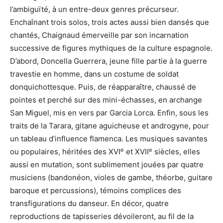
l’ambiguïté, à un entre-deux genres précurseur.
Enchaînant trois solos, trois actes aussi bien dansés que
chantés, Chaignaud émerveille par son incarnation
successive de figures mythiques de la culture espagnole.
D’abord, Doncella Guerrera, jeune fille partie à la guerre
travestie en homme, dans un costume de soldat
donquichottesque. Puis, de réapparaître, chaussé de
pointes et perché sur des mini-échasses, en archange
San Miguel, mis en vers par Garcia Lorca. Enfin, sous les
traits de la Tarara, gitane aguicheuse et androgyne, pour
un tableau d’influence flamenca. Les musiques savantes
e
e
ou populaires, héritées des XVI
et XVII
siècles, elles
aussi en mutation, sont sublimement jouées par quatre
musiciens (bandonéon, violes de gambe, théorbe, guitare
baroque et percussions), témoins complices des
transfigurations du danseur. En décor, quatre
reproductions de tapisseries dévoileront, au fil de la