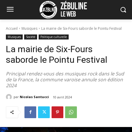
Accueil
Musiques
La mairie de Six-Fours saborde le Pointu Festival
Musiques
Société
Politique culturelle
La mairie de Six-Fours
saborde le Pointu Festival
Principal rendez-vous des musiques rock dans le Sud
de la France, la commune varoise annule son édition
2024
par
Nicolas Santucci
10 avril 2024