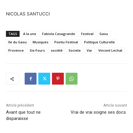
NICOLAS SANTUCCI
TAGS
A la une
Fabiola Casagrande
Festival
Gaou
île du Gaou
Musiques
Pointu Festival
Politique Culturelle
Provence
Six-Fours
société
Societe
Var
Vincent Lechat
Article précédent
Article suivant
Avant que tout ne
Vrai de vrai soigne ses docs
disparaisse