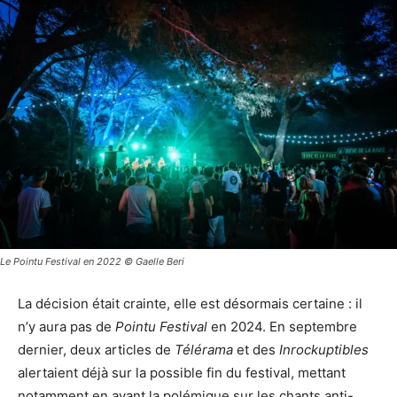
Le Pointu Festival en 2022 © Gaelle Beri
La décision était crainte, elle est désormais certaine : il
n’y aura pas de
Pointu Festival
en 2024. En septembre
dernier, deux articles de
Télérama
et des
Inrockuptibles
alertaient déjà sur la possible fin du festival, mettant
notamment en avant la polémique sur les chants anti-