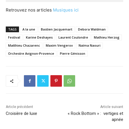
Retrouvez nos articles
Musiques ici
TAGS
A la une
Bastien Jacquemart
Debora Waldman
Festival
Karine Deshayes
Laurent Coulondre
Mathieu Herzog
Matthieu Chazarenc
Maxim Vengerov
Naïma Naouri
Orchestre Avignon-Provence
Pierre Génisson
Article précédent
Article suivant
Croisière de luxe
« Rock Bottom » : vertiges et
apnée