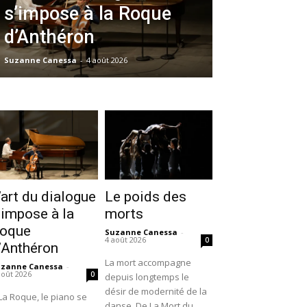
s’impose à la Roque
d’Anthéron
Suzanne Canessa
-
4 août 2026
’art du dialogue
Le poids des
’impose à la
morts
oque
Suzanne Canessa
-
4 août 2026
0
’Anthéron
La mort accompagne
uzanne Canessa
-
août 2026
0
depuis longtemps le
désir de modernité de la
La Roque, le piano se
danse. De La Mort du