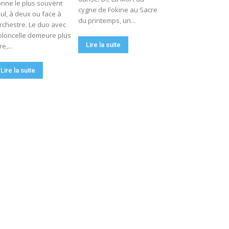
nne le plus souvent
cygne de Fokine au Sacre
ul, à deux ou face à
du printemps, un...
orchestre. Le duo avec
oloncelle demeure plus
Lire la suite
re,...
Lire la suite