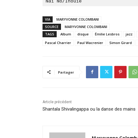
Naï Nô/Inouïe
VIA
MARYVONNE COLOMBANI
SOURCE
MARYVONNE COLOMBANI
TAGS
Album
disque
Émilie Lesbros
jazz
Pascal Charrier
Paul Wacrenier
Simon Girard
Partager
Article précédent
Shantala Shivalingappa ou la danse des mains
Maryvonne Colomb