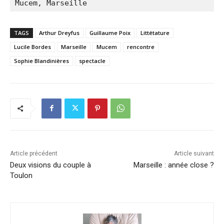
Mucem, Marseille
TAGS
Arthur Dreyfus
Guillaume Poix
Littétature
Lucile Bordes
Marseille
Mucem
rencontre
Sophie Blandinières
spectacle
Article précédent
Article suivant
Deux visions du couple à
Marseille : année close ?
Toulon