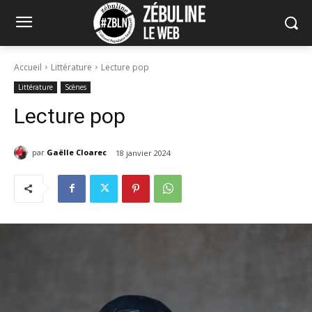
Accueil
Littérature
Lecture pop
Littérature
Scènes
Lecture pop
par
Gaëlle Cloarec
18 janvier 2024