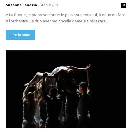
Suzanne Canessa
-
4 août 2026
0
À La Roque, le piano se donne le plus souvent seul, à deux ou face
à l’orchestre. Le duo avec violoncelle demeure plus rare,...
Lire la suite