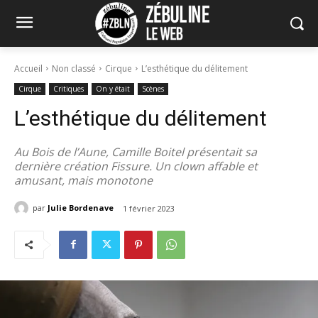
Accueil
Non classé
Cirque
L’esthétique du délitement
Cirque
Critiques
On y était
Scènes
L’esthétique du délitement
Au Bois de l’Aune, Camille Boitel présentait sa
dernière création Fissure. Un clown affable et
amusant, mais monotone
par
Julie Bordenave
1 février 2023