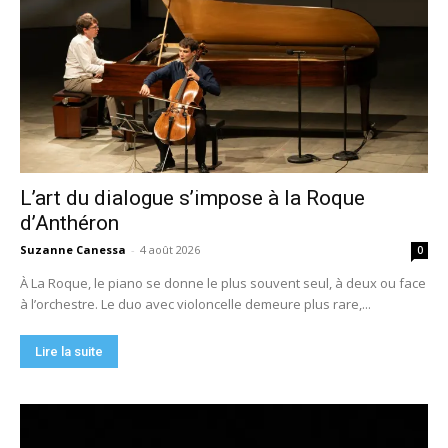
L’art du dialogue s’impose à la Roque
d’Anthéron
Suzanne Canessa
-
4 août 2026
0
À La Roque, le piano se donne le plus souvent seul, à deux ou face
à l’orchestre. Le duo avec violoncelle demeure plus rare,...
Lire la suite