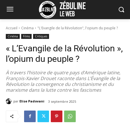
Accueil
Cinéma
"L'Evangile de la Révolution", l'opium du peuple ?
Cinéma
Films
Critiques
« L’Evangile de la Révolution »,
l’opium du peuple ?
À travers l’histoire de quatre pays d’Amérique latine,
François-Xavier Drouet raconte dans L’Évangile de la
Révolution la convergence du christianisme et du
marxisme dans la lutte contre les fascismes
par
Elise Padovani
3 septembre 2025