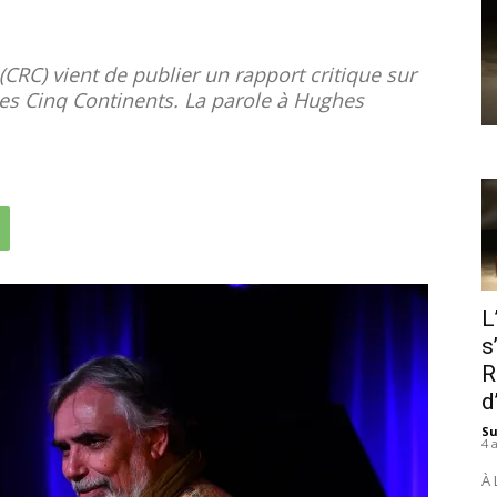
RC) vient de publier un rapport critique sur
 des Cinq Continents. La parole à Hughes
L
s
R
d
S
4 
À 