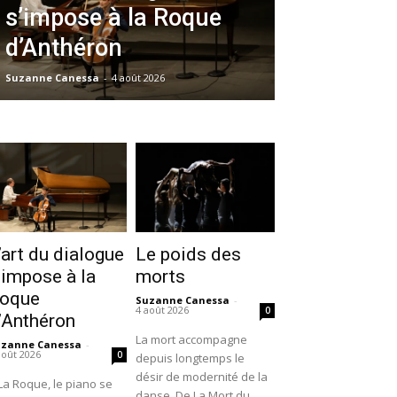
s’impose à la Roque
d’Anthéron
Suzanne Canessa
-
4 août 2026
’art du dialogue
Le poids des
’impose à la
morts
oque
Suzanne Canessa
-
4 août 2026
0
’Anthéron
La mort accompagne
uzanne Canessa
-
août 2026
0
depuis longtemps le
désir de modernité de la
La Roque, le piano se
danse. De La Mort du