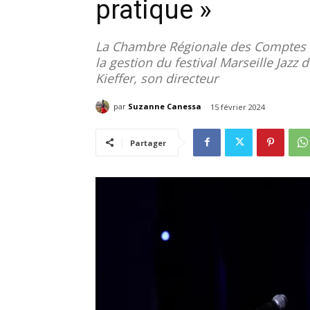
pratique »
La Chambre Régionale des Comptes (C
la gestion du festival Marseille Jazz
Kieffer, son directeur
par
Suzanne Canessa
15 février 2024
Partager