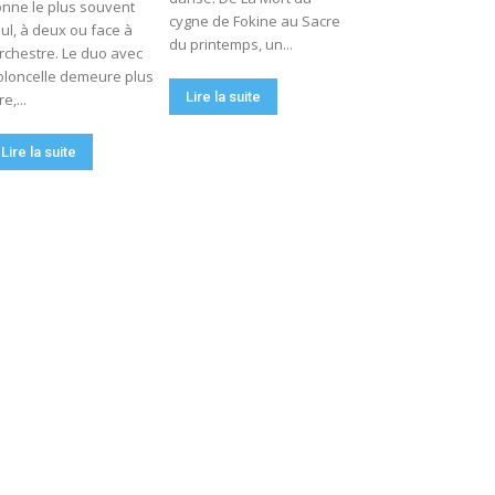
nne le plus souvent
cygne de Fokine au Sacre
ul, à deux ou face à
du printemps, un...
orchestre. Le duo avec
oloncelle demeure plus
Lire la suite
re,...
Lire la suite