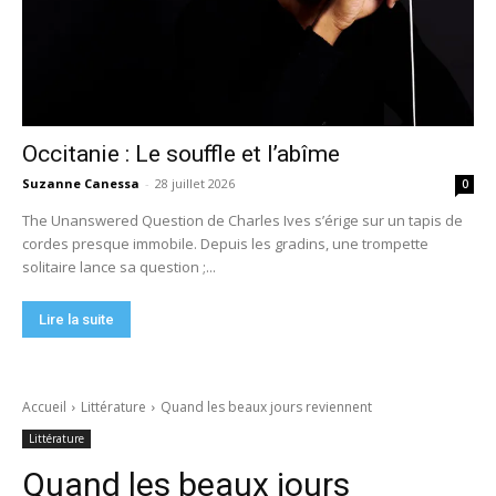
Occitanie : Le souffle et l’abîme
Suzanne Canessa
-
28 juillet 2026
0
The Unanswered Question de Charles Ives s’érige sur un tapis de
cordes presque immobile. Depuis les gradins, une trompette
solitaire lance sa question ;...
Lire la suite