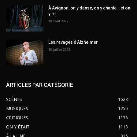
À Avignon, on y danse, on y chante… et on
y rit
19 août 2022
Les ravages d’Alzheimer
18 juillet 2023
ARTICLES PAR CATÉGORIE
SCÈNES
1628
MUSIQUES
1250
CRITIQUES
1176
ON Y ÉTAIT
1113
À LA UNE
815