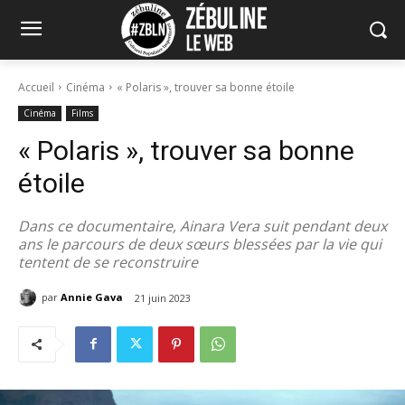
Accueil
Cinéma
« Polaris », trouver sa bonne étoile
Cinéma
Films
« Polaris », trouver sa bonne
étoile
Dans ce documentaire, Ainara Vera suit pendant deux
ans le parcours de deux sœurs blessées par la vie qui
tentent de se reconstruire
par
Annie Gava
21 juin 2023