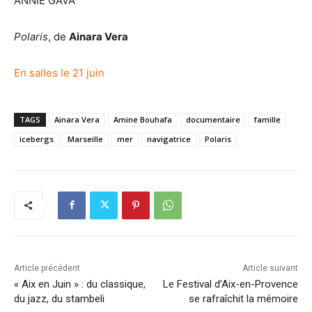
ANNIE GAVA
Polaris
, de
Ainara Vera
En salles le 21 juin
TAGS
Ainara Vera
Amine Bouhafa
documentaire
famille
icebergs
Marseille
mer
navigatrice
Polaris
Article précédent
Article suivant
« Aix en Juin » : du classique,
Le Festival d’Aix-en-Provence
du jazz, du stambeli
se rafraîchit la mémoire