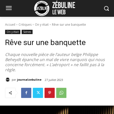
Accueil
Critiques
On y était
Rêve sur une banquette
On y était
Scènes
Rêve sur une banquette
Chaque nouvelle pièce de l’auteur belge Philippe
Beheydt épanche un mal de vivre narquois qui nous
concerne forcément. « L’aéroport » ne faillit pas à la
règle.
par
journalzebuline
27 juillet 2023