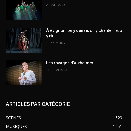
27 avril 2023
À Avignon, on y danse, on y chante… et on
y rit
19 août 2022
Les ravages d’Alzheimer
18 juillet 2023
ARTICLES PAR CATÉGORIE
SCÈNES
1629
MUSIQUES
1251