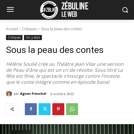
Accueil
Critiques
Sous la peau des contes
Critiques
On y était
Sous la peau des contes
Hélène Soulié crée au Théâtre Jean Vilar une version
de Peau d’âne qui est un cri de révolte. Sous titré La
fête est finie, le spectacle s’insurge contre l’inceste,
que le conte intègre comme en épisode banal
par
Agnes Freschel
6 octobre 2023