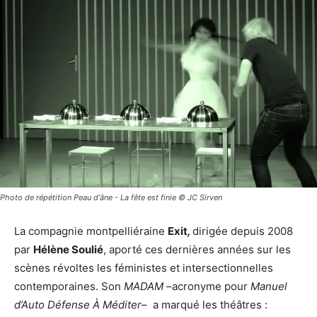
Photo de répétition Peau d'âne - La fête est finie © JC Sirven
La compagnie montpelliéraine
Exit
,
dirigée depuis 2008
par
Hélène Soulié
, aporté ces dernières années sur les
scènes révoltes les féministes et intersectionnelles
contemporaines. Son
MADAM
–acronyme pour
Manuel
d’Auto Défense À Méditer
– a marqué les théâtres :