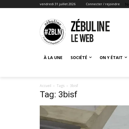
N
vendredi 31 juillet 2026
Connecter / rejoindre
À LA UNE
SOCIÉTÉ
ON Y ÉTAIT
Accueil
Tags
3bisf
Tag: 3bisf