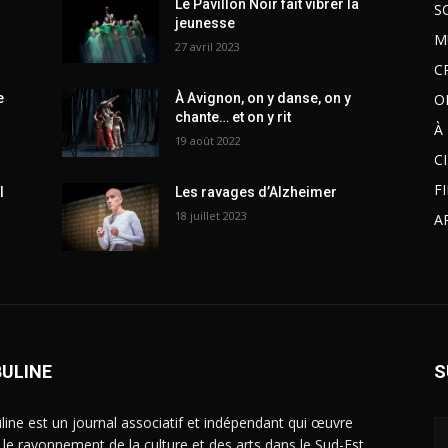
Le Pavillon Noir fait vibrer la
S
jeunesse
M
27 avril 2023
C
O
e
À Avignon, on y danse, on y
chante… et on y rit
À
19 août 2022
C
F
l
Les ravages d’Alzheimer
18 juillet 2023
A
BULINE
S
line est un journal associatif et indépendant qui œuvre
 le rayonnement de la culture et des arts dans le Sud-Est.