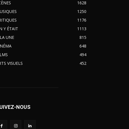
CÈNES
1628
USIQUES
1250
RITIQUES
1176
N Y ÉTAIT
1113
 LA UNE
815
INÉMA
648
ILMS
494
RTS VISUELS
452
UIVEZ-NOUS