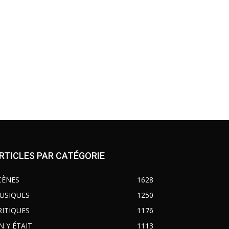
RTICLES PAR CATÉGORIE
CÈNES
1628
USIQUES
1250
RITIQUES
1176
N Y ÉTAIT
1113