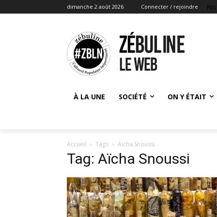
No
dimanche 2 août 2026
Connecter / rejoindre
À LA UNE
SOCIÉTÉ
ON Y ÉTAIT
Accueil
Tags
Aïcha Snoussi
Tag: Aïcha Snoussi