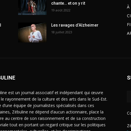
chante… et on y rit
À
19 août 2022
C
F
l
Les ravages d’Alzheimer
18 juillet 2023
A
BULINE
S
line est un journal associatif et indépendant qui œuvre
 le rayonnement de la culture et des arts dans le Sud-Est.
e d’une équipe de journalistes spécialisés dans ces
ines, Zébuline ne dépend d’aucun actionnaire, place la
C
ure au centre de son raisonnement et de sa construction
riale tout en portant un regard critique sur les politiques
Zé