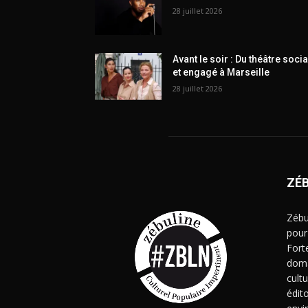
28 juillet 2026
Avant le soir : Du théâtre socia
et engagé à Marseille
28 juillet 2026
ZÉ
Zébu
pour
Fort
doma
cult
édito