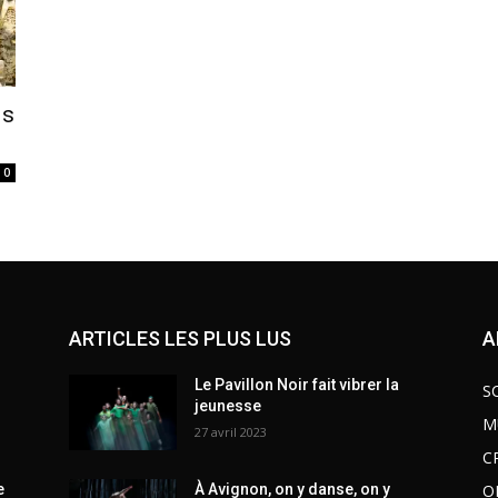
ds
0
ARTICLES LES PLUS LUS
A
Le Pavillon Noir fait vibrer la
S
jeunesse
M
27 avril 2023
C
O
e
À Avignon, on y danse, on y