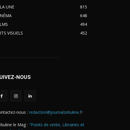
 LA UNE
815
INÉMA
648
ILMS
494
RTS VISUELS
452
UIVEZ-NOUS
ontactez-nous :
redaction@journalzebuline.fr
buline le Mag :
"Points de vente, Librairies et