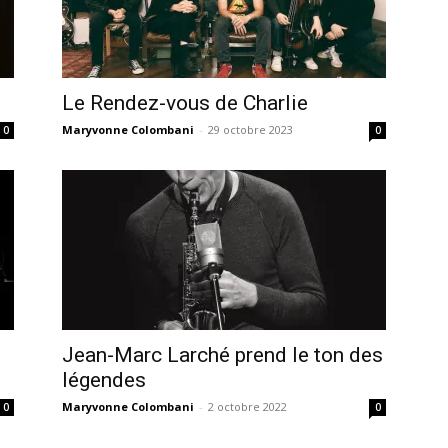
Le Rendez-vous de Charlie
Maryvonne Colombani
-
29 octobre 2023
0
0
Jean-Marc Larché prend le ton des
légendes
Maryvonne Colombani
-
2 octobre 2022
0
0