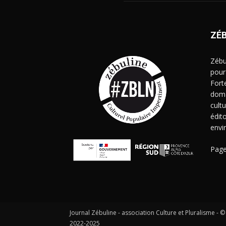
ZÉ
Zébu
pour
Fort
doma
cult
édito
envi
Page
Journal Zébuline - association Culture et Pluralisme - ©
2022-2025