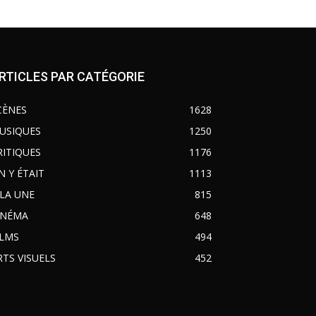
RTICLES PAR CATÉGORIE
CÈNES
1628
USIQUES
1250
RITIQUES
1176
N Y ÉTAIT
1113
 LA UNE
815
INÉMA
648
ILMS
494
RTS VISUELS
452