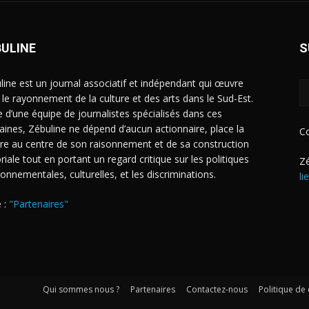
BULINE
S
line est un journal associatif et indépendant qui œuvre
 le rayonnement de la culture et des arts dans le Sud-Est.
e d’une équipe de journalistes spécialisés dans ces
ines, Zébuline ne dépend d’aucun actionnaire, place la
C
ure au centre de son raisonnement et de sa construction
riale tout en portant un regard critique sur les politiques
Zé
ronnementales, culturelles, et les discriminations.
li
 :
"Partenaires"
Qui sommes nous ?
Partenaires
Contactez-nous
Politique de 