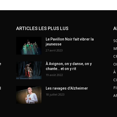
ARTICLES LES PLUS LUS
A
Le Pavillon Noir fait vibrer la
S
jeunesse
M
27 avril 2023
C
O
e
À Avignon, on y danse, on y
chante… et on y rit
À
19 août 2022
C
F
l
Les ravages d’Alzheimer
18 juillet 2023
A