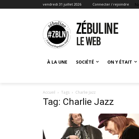
N
vendredi 31 juillet 2026
Connecter / rejoindre
À LA UNE
SOCIÉTÉ
ON Y ÉTAIT
Accueil
Tags
Charlie Jazz
Tag: Charlie Jazz