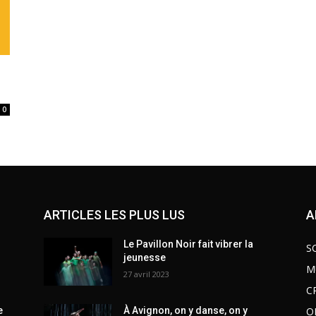
0
ARTICLES LES PLUS LUS
A
Le Pavillon Noir fait vibrer la
S
jeunesse
M
27 avril 2023
C
O
e
À Avignon, on y danse, on y