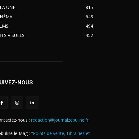
 LA UNE
815
INÉMA
648
ILMS
494
RTS VISUELS
452
UIVEZ-NOUS
ontactez-nous :
redaction@journalzebuline.fr
buline le Mag :
"Points de vente, Librairies et