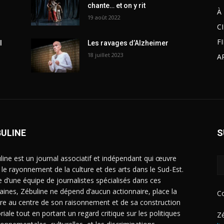
chante… et on y rit
À
19 août 2022
C
F
l
Les ravages d’Alzheimer
18 juillet 2023
A
BULINE
S
line est un journal associatif et indépendant qui œuvre
 le rayonnement de la culture et des arts dans le Sud-Est.
e d’une équipe de journalistes spécialisés dans ces
ines, Zébuline ne dépend d’aucun actionnaire, place la
C
ure au centre de son raisonnement et de sa construction
riale tout en portant un regard critique sur les politiques
Zé