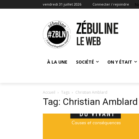
N
vendredi 31 juillet 2026
Connecter / rejoindre
À LA UNE
SOCIÉTÉ
ON Y ÉTAIT
Accueil
Tags
Christian Amblard
Tag: Christian Amblard