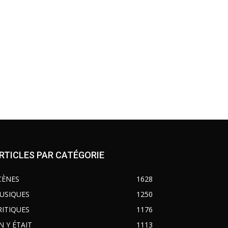
RTICLES PAR CATÉGORIE
CÈNES
1628
USIQUES
1250
RITIQUES
1176
N Y ÉTAIT
1113