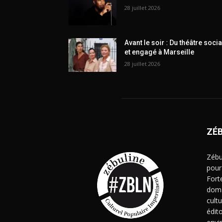
28 juillet 2026
Avant le soir : Du théâtre socia
et engagé à Marseille
28 juillet 2026
ZÉ
Zébu
pour
Fort
doma
cult
édito