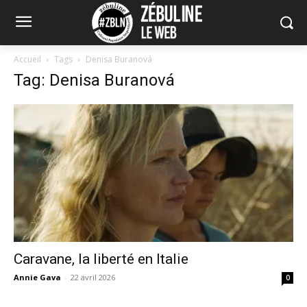
Accueil
Tags
Denisa Buranová
Tag: Denisa Buranová
Caravane, la liberté en Italie
Annie Gava
-
22 avril 2026
0