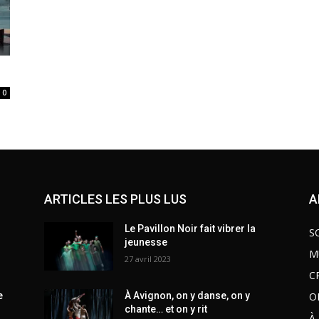
0
ARTICLES LES PLUS LUS
A
Le Pavillon Noir fait vibrer la
S
jeunesse
M
27 avril 2023
C
O
e
À Avignon, on y danse, on y
chante… et on y rit
À