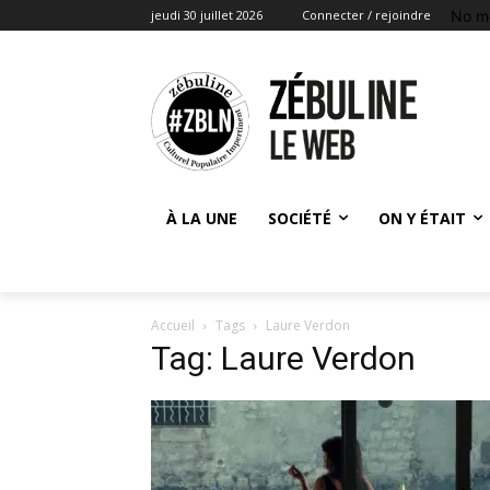
No m
jeudi 30 juillet 2026
Connecter / rejoindre
À LA UNE
SOCIÉTÉ
ON Y ÉTAIT
Accueil
Tags
Laure Verdon
Tag: Laure Verdon