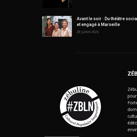
Avant le soir : Du théâtre socia
et engagé à Marseille
28 juillet 2026
ZÉ
Zébu
pour
Fort
doma
cult
édito
envi