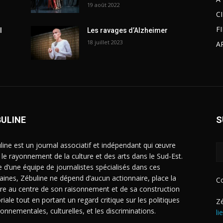
19 août 2022
C
F
l
Les ravages d’Alzheimer
18 juillet 2023
A
BULINE
S
line est un journal associatif et indépendant qui œuvre
 le rayonnement de la culture et des arts dans le Sud-Est.
e d’une équipe de journalistes spécialisés dans ces
ines, Zébuline ne dépend d’aucun actionnaire, place la
C
ure au centre de son raisonnement et de sa construction
riale tout en portant un regard critique sur les politiques
Zé
ronnementales, culturelles, et les discriminations.
li