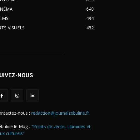
INÉMA
648
ILMS
494
RTS VISUELS
452
UIVEZ-NOUS
ontactez-nous :
redaction@journalzebuline.fr
buline le Mag :
"Points de vente, Librairies et
eux culturels"