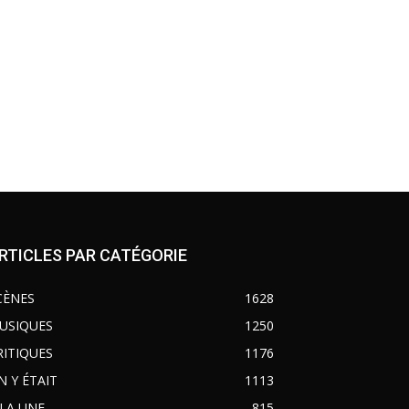
RTICLES PAR CATÉGORIE
CÈNES
1628
USIQUES
1250
RITIQUES
1176
N Y ÉTAIT
1113
 LA UNE
815