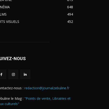
INÉMA
648
ILMS
494
RTS VISUELS
452
UIVEZ-NOUS
ontactez-nous :
redaction@journalzebuline.fr
buline le Mag :
"Points de vente, Librairies et
eux culturels"