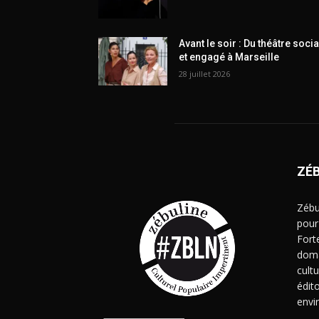
Avant le soir : Du théâtre socia
et engagé à Marseille
28 juillet 2026
ZÉ
Zébu
pour
Fort
doma
cult
édito
envi