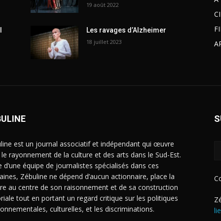
19 août 2022
C
F
l
Les ravages d’Alzheimer
18 juillet 2023
A
BULINE
S
line est un journal associatif et indépendant qui œuvre
 le rayonnement de la culture et des arts dans le Sud-Est.
e d’une équipe de journalistes spécialisés dans ces
ines, Zébuline ne dépend d’aucun actionnaire, place la
C
ure au centre de son raisonnement et de sa construction
riale tout en portant un regard critique sur les politiques
Zé
ronnementales, culturelles, et les discriminations.
li