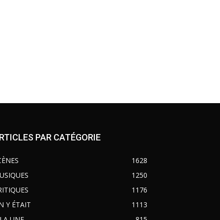
RTICLES PAR CATÉGORIE
CÈNES
1628
USIQUES
1250
RITIQUES
1176
N Y ÉTAIT
1113
 LA UNE
815