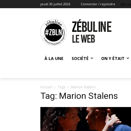
No m
jeudi 30 juillet 2026
Connecter / rejoindre
À LA UNE
SOCIÉTÉ
ON Y ÉTAIT
Accueil
Tags
Marion Stalens
Tag: Marion Stalens