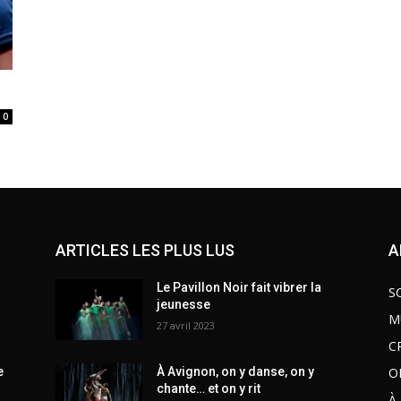
0
ARTICLES LES PLUS LUS
A
Le Pavillon Noir fait vibrer la
S
jeunesse
M
27 avril 2023
C
O
e
À Avignon, on y danse, on y
chante… et on y rit
À