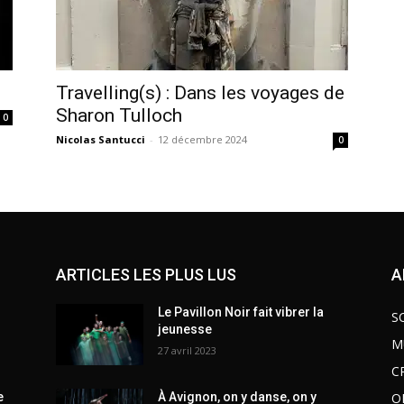
Travelling(s) : Dans les voyages de
Sharon Tulloch
0
Nicolas Santucci
-
12 décembre 2024
0
ARTICLES LES PLUS LUS
A
Le Pavillon Noir fait vibrer la
S
jeunesse
M
27 avril 2023
C
O
e
À Avignon, on y danse, on y