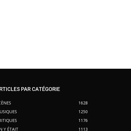
RTICLES PAR CATÉGORIE
CÈNES
1628
USIQUES
1250
RITIQUES
1176
N Y ÉTAIT
1113