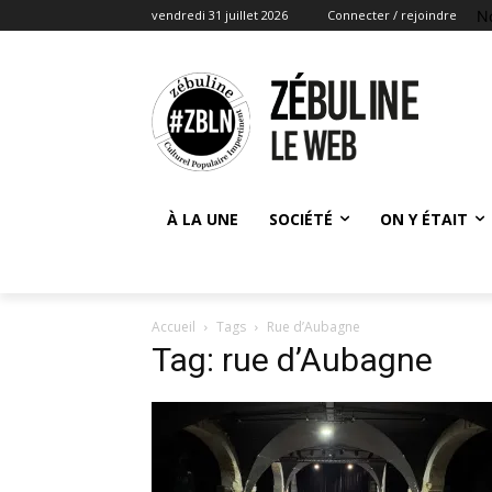
N
vendredi 31 juillet 2026
Connecter / rejoindre
À LA UNE
SOCIÉTÉ
ON Y ÉTAIT
Accueil
Tags
Rue d’Aubagne
Tag: rue d’Aubagne