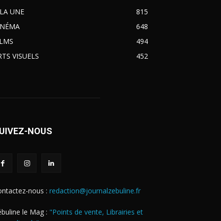
 LA UNE
815
INÉMA
648
ILMS
494
RTS VISUELS
452
UIVEZ-NOUS
ontactez-nous :
redaction@journalzebuline.fr
buline le Mag :
"Points de vente, Librairies et