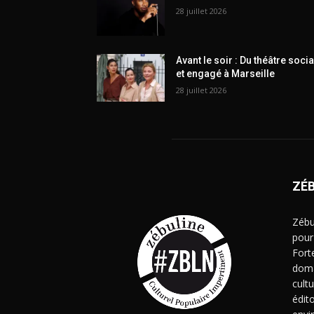
28 juillet 2026
Avant le soir : Du théâtre socia
et engagé à Marseille
28 juillet 2026
ZÉ
Zébu
pour
Fort
doma
cult
édito