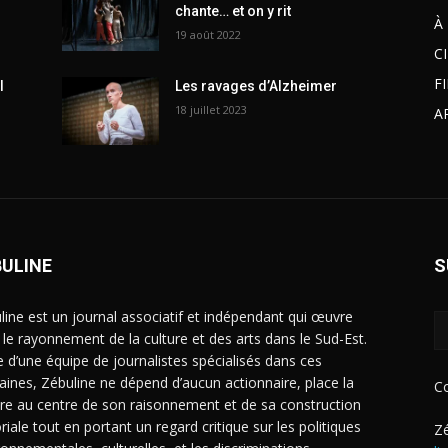
chante… et on y rit
À
19 août 2022
C
F
l
Les ravages d’Alzheimer
18 juillet 2023
A
BULINE
S
line est un journal associatif et indépendant qui œuvre
 le rayonnement de la culture et des arts dans le Sud-Est.
e d’une équipe de journalistes spécialisés dans ces
ines, Zébuline ne dépend d’aucun actionnaire, place la
C
ure au centre de son raisonnement et de sa construction
riale tout en portant un regard critique sur les politiques
Zé