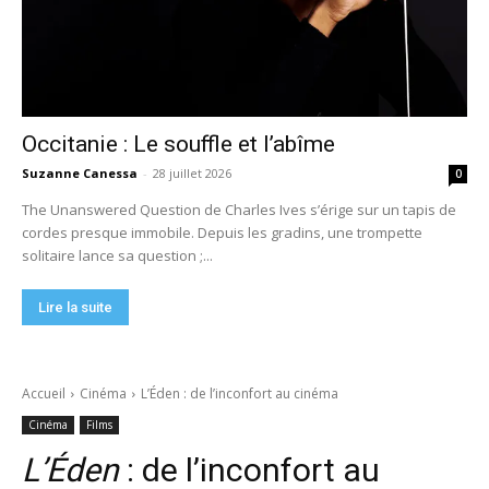
Occitanie : Le souffle et l’abîme
Suzanne Canessa
-
28 juillet 2026
0
The Unanswered Question de Charles Ives s’érige sur un tapis de
cordes presque immobile. Depuis les gradins, une trompette
solitaire lance sa question ;...
Lire la suite