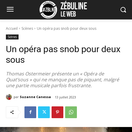
Accueil
Scènes
Un opéra pas snob pour deux sous
Scènes
Un opéra pas snob pour deux
sous
Thomas Ostermeier présente un « Opéra de
Quat’sous » qui ne manque pas de piquant, malgré
une partie musicale parfois frustrante.
par
Suzanne Canessa
13 juillet 2023