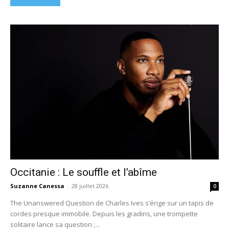
Occitanie : Le souffle et l’abîme
Suzanne Canessa
-
28 juillet 2026
0
The Unanswered Question de Charles Ives s’érige sur un tapis de
cordes presque immobile. Depuis les gradins, une trompette
solitaire lance sa question ;...