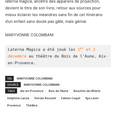
laterna magica
, ancêtre des appareils de projection,
devient le titre de son livre, retour aux sources pour
mieux éclairer les méandres sans fin de cet itinéraire
d’un enfant sans doute pas gâté, mais génial.
MARYVONNE COLOMBANI
er
Laterna Magica
 a été joué les 
1
 et 2 
décembre
 au théâtre du Bois de l’Aune, Aix-
en-Provence.
VIA
MARYVONNE COLOMBANI
SOURCE
MARYVONNE COLOMBANI
TAGS
Aix-en-Provence
Bois de l’Aune
Bouches-du-Rhône
Delphine Lanza
Dorian Roussel
Fabien Coquil
Ilya Levin
Provence
Théâtre