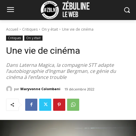
Accueil
Critiques
On y était
Une vie de cinéma
Critiques
On y était
Une vie de cinéma
Dans Laterna Magica, la compagnie STT adapte
l’autobiographie d’Ingmar Bergman, ce génie du
cinéma à l’enfance trouble
par
Maryvonne Colombani
19 décembre 2022