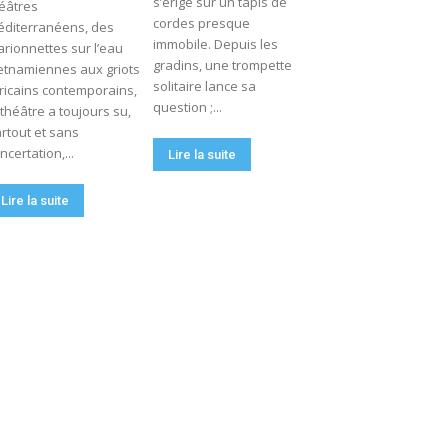
s’érige sur un tapis de
éâtres
cordes presque
diterranéens, des
immobile. Depuis les
rionnettes sur l’eau
gradins, une trompette
etnamiennes aux griots
solitaire lance sa
ricains contemporains,
question ;...
 théâtre a toujours su,
rtout et sans
ncertation,...
Lire la suite
Lire la suite