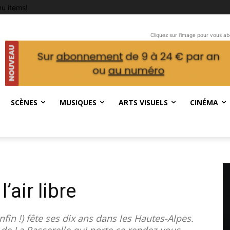
u items!
Cliquez sur l'image pour vous a
SCÈNES
MUSIQUES
ARTS VISUELS
CINÉMA
l’air libre
nfin !) fête ses dix ans dans les Hautes-Alpes.
 de La Passerelle qui porte ce rendez-vous