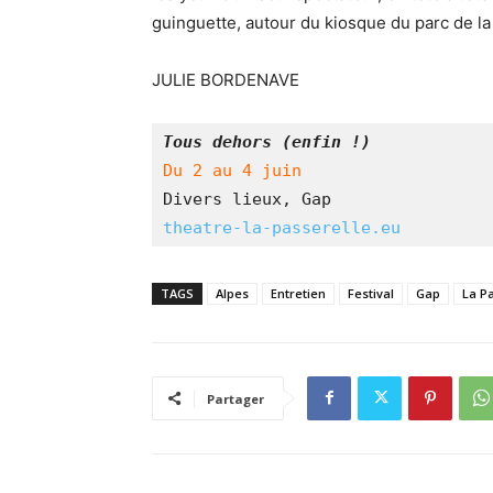
guinguette, autour du kiosque du parc de la
JULIE BORDENAVE
Tous dehors (enfin !)
Du 2 au 4 juin
Divers lieux, Gap
theatre-la-passerelle.eu
TAGS
Alpes
Entretien
Festival
Gap
La P
Partager