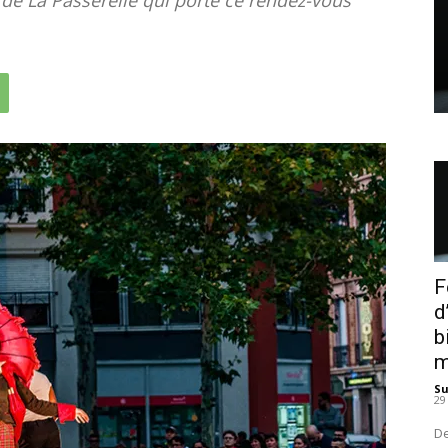
F
d
b
m
S
29
De