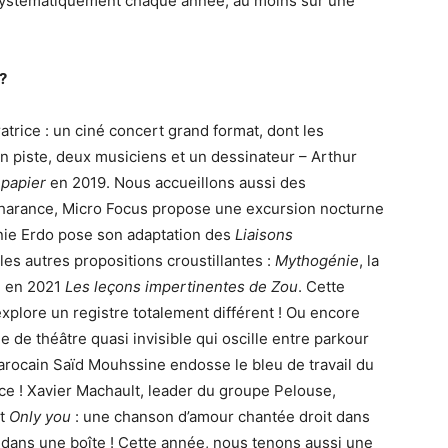
e systématiquement chaque année, au moins sur une
 ?
trice : un ciné concert grand format, dont les
n piste, deux musiciens et un dessinateur – Arthur
 papier
en 2019. Nous accueillons aussi des
harance, Micro Focus propose une excursion nocturne
nie Erdo pose son adaptation des
Liaisons
les autres propositions croustillantes :
Mythogénie
, la
té en 2021
Les leçons impertinentes de Zou
. Cette
explore un registre totalement différent ! Ou encore
 de théâtre quasi invisible qui oscille entre parkour
-marocain Saïd Mouhssine endosse le bleu de travail du
ace ! Xavier Machault, leader du groupe Pelouse,
rt
Only you
: une chanson d’amour chantée droit dans
e dans une boîte ! Cette année, nous tenons aussi une