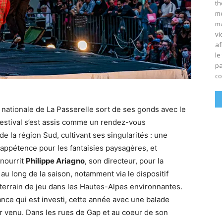
th
mé
ma
vi
af
le
pa
co
nationale de La Passerelle sort de ses gonds avec le
 festival s’est assis comme un rendez-vous
de la région Sud, cultivant ses singularités : une
appétence pour les fantaisies paysagères, et
 nourrit
Philippe Ariagno
, son directeur, pour la
 au long de la saison, notamment via le dispositif
n terrain de jeu dans les Hautes-Alpes environnantes.
ance qui est investi, cette année avec une balade
ir venu. Dans les rues de Gap et au coeur de son