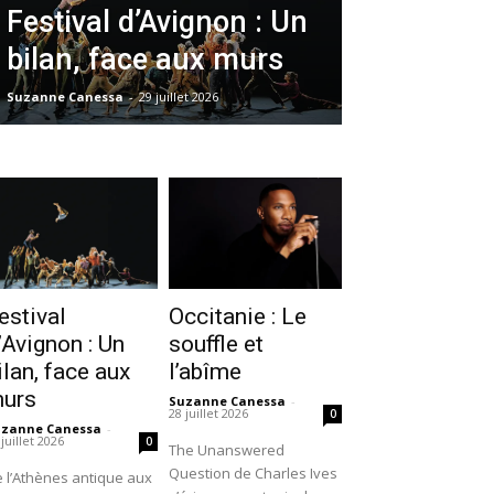
Festival d’Avignon : Un
bilan, face aux murs
Suzanne Canessa
-
29 juillet 2026
estival
Occitanie : Le
’Avignon : Un
souffle et
ilan, face aux
l’abîme
urs
Suzanne Canessa
-
28 juillet 2026
0
uzanne Canessa
-
 juillet 2026
0
The Unanswered
Question de Charles Ives
 l’Athènes antique aux