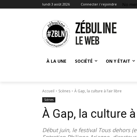
No men
lundi 3 août 2026
Connecter / rejoindre
À LA UNE
SOCIÉTÉ
ON Y ÉTAIT
Accueil
Scènes
À Gap, la culture à l’air libre
Scènes
À Gap, la culture à 
Début juin, le festival Tous dehors (e
Entretien Philippe Ariagno, directeur