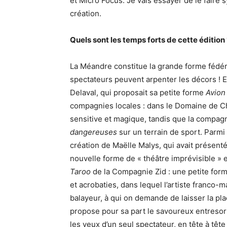
et Micro Focus. Je vais essayer de le fair
création.
Quels sont les temps forts de cette édition
La Méandre constitue la grande forme fédéra
spectateurs peuvent arpenter les décors ! E
Delaval, qui proposait sa petite forme
Avion
compagnies locales : dans le Domaine de C
sensitive et magique, tandis que la compag
dangereuses
sur un terrain de sport. Parmi 
création de Maëlle Malys, qui avait présen
nouvelle forme de « théâtre imprévisible » 
Taroo
de la Compagnie Zid : une petite forme
et acrobaties, dans lequel l’artiste franco
balayeur, à qui on demande de laisser la pl
propose pour sa part le savoureux entreso
les yeux d’un seul spectateur, en tête à têt