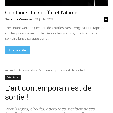
Occitanie : Le souffle et l’abîme
Suzanne Canessa
-
28 juillet 2026
0
The Unanswered Question de Charles Ives s’érige sur un tapis de
cordes presque immobile. Depuis les gradins, une trompette
solitaire lance sa question ;...
Lire la suite