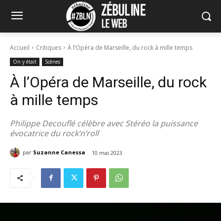
Accueil
Critiques
À l’Opéra de Marseille, du rock à mille temps
On y était
Scènes
À l’Opéra de Marseille, du rock
à mille temps
Philippe Decouflé célèbre avec Stéréo la puissance
évocatrice du rock’n’roll
par
Suzanne Canessa
10 mai 2023