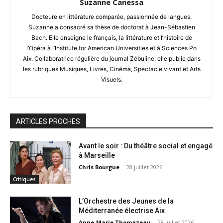
Suzanne Canessa
Docteure en littérature comparée, passionnée de langues,
Suzanne a consacré sa thèse de doctorat à Jean-Sébastien
Bach. Elle enseigne le français, la littérature et l’histoire de
l’Opéra à l’Institute for American Universities et à Sciences Po
Aix. Collaboratrice régulière du journal Zébuline, elle publie dans
les rubriques Musiques, Livres, Cinéma, Spectacle vivant et Arts
Visuels.
ARTICLES PROCHES
Avant le soir : Du théâtre social et engagé
à Marseille
Chris Bourgue
-
28 juillet 2026
Critiques
L’Orchestre des Jeunes de la
Méditerranée électrise Aix
Anne-Marie Thomazeau
-
28 juillet 2026