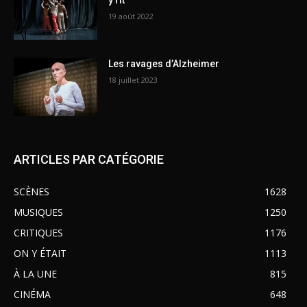
y rit
19 août 2022
Les ravages d’Alzheimer
18 juillet 2023
ARTICLES PAR CATÉGORIE
SCÈNES
1628
MUSIQUES
1250
CRITIQUES
1176
ON Y ÉTAIT
1113
À LA UNE
815
CINÉMA
648