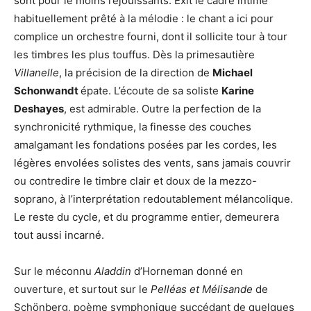
sont pour le moins réjouissants. Exit le cadre intime
habituellement prêté à la mélodie : le chant a ici pour
complice un orchestre fourni, dont il sollicite tour à tour
les timbres les plus touffus. Dès la primesautière
Villanelle
, la précision de la direction de
Michael
Schonwandt
épate. L’écoute de sa soliste
Karine
Deshayes
, est admirable. Outre la perfection de la
synchronicité rythmique, la finesse des couches
amalgamant les fondations posées par les cordes, les
légères envolées solistes des vents, sans jamais couvrir
ou contredire le timbre clair et doux de la mezzo-
soprano, à l’interprétation redoutablement mélancolique.
Le reste du cycle, et du programme entier, demeurera
tout aussi incarné.
Sur le méconnu
Aladdin
d’Horneman donné en
ouverture, et surtout sur le
Pelléas et Mélisande
de
Schönberg, poème symphonique succédant de quelques