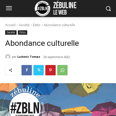
Accueil
Société
Édito
Abondance culturelle
Société
Édito
Abondance culturelle
par
Ludovic Tomas
26 septembre 2022