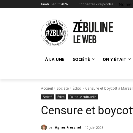
No men
lundi 3 août 2026
Connecter / rejoindre
À LA UNE
SOCIÉTÉ
ON Y ÉTAIT
Accueil
Société
Édito
Censure et boycott à Marseil
Société
Édito
Politique culturelle
Censure et boycott
par
Agnes Freschel
10 juin 2026