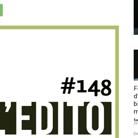
F
d
b
m
S
29
De