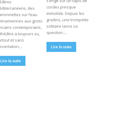
s’érige sur un tapis de
éâtres
cordes presque
diterranéens, des
immobile. Depuis les
rionnettes sur l’eau
gradins, une trompette
etnamiennes aux griots
solitaire lance sa
ricains contemporains,
question ;...
 théâtre a toujours su,
rtout et sans
ncertation,...
Lire la suite
Lire la suite