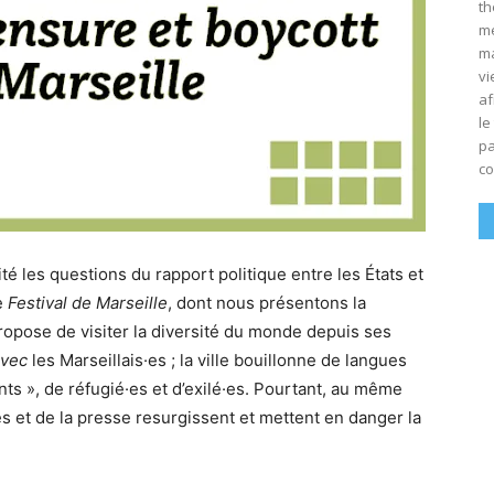
th
mé
ma
vi
af
le
pa
co
té les questions du rapport politique entre les États et
le
Festival de Marseille
, dont nous présentons la
opose de visiter la diversité du monde depuis ses
avec
les Marseillais·es ; la ville bouillonne de langues
nts », de réfugié·es et d’exilé·es. Pourtant, au même
es et de la presse resurgissent et mettent en danger la