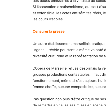
des boucs émissaires à la vindicte de celles 
Si l’accusation d’antisémitisme, qui sert d’ou
et extensible, les actes antisémites réels,
les cours d’écoles.
Censurer la presse
Un autre établissement marseillais pratique
urgent. Il révèle pourtant la même volonté de
diversité culturelle et la représentation de 
L’Opéra de Marseille refuse désormais la v
grosses productions contestables. Il faut di
fonctionnement, même si c’est aujourd’hui
femme cheffe, aucune compositrice, aucun
Pas question non plus d’être critique de se
de remettre en cause ses mises en scène qui