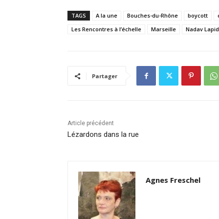
TAGS
A la une
Bouches-du-Rhône
boycott
Les Rencontres à l’échelle
Marseille
Nadav Lapid
Partager
Article précédent
Lézardons dans la rue
Agnes Freschel