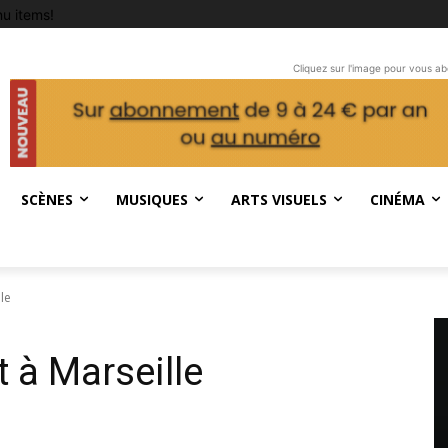
u items!
Cliquez sur l'image pour vous a
SCÈNES
MUSIQUES
ARTS VISUELS
CINÉMA
le
 à Marseille