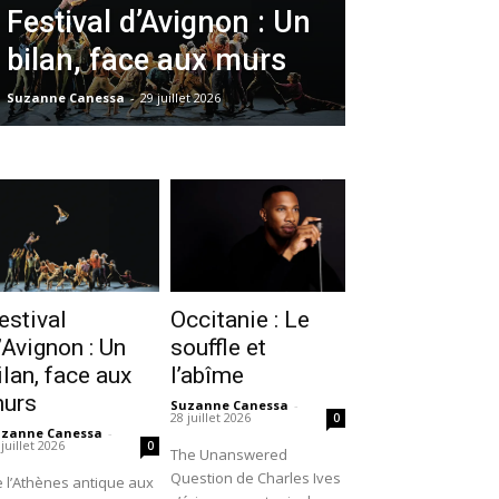
Festival d’Avignon : Un
bilan, face aux murs
Suzanne Canessa
-
29 juillet 2026
estival
Occitanie : Le
’Avignon : Un
souffle et
ilan, face aux
l’abîme
urs
Suzanne Canessa
-
28 juillet 2026
0
uzanne Canessa
-
 juillet 2026
0
The Unanswered
Question de Charles Ives
 l’Athènes antique aux