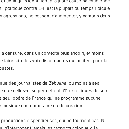
et ceux qui s’identifient à la juste cause palestinienne.
til politique contre LFI, est la plupart du temps ridicule
 les agressions, ne cessent d’augmenter, y compris dans
 la censure, dans un contexte plus anodin, et moins
 faire taire les voix discordantes qui militent pour la
toustes.
enue des journalistes de
Zébuline
, du moins à ses
re que celles-ci se permettent d’être critiques de son
 le seul opéra de France qui ne programme aucune
e musique contemporaine ou de création.
s productions dispendieuses, qui ne tournent pas. Ni
 n’interrogent jamais les rapports coloniaux, la