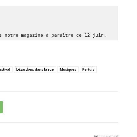
s notre magazine à paraître ce 12 juin.
estival
Lézardons dans la rue
Musiques
Pertuis
Article suivant