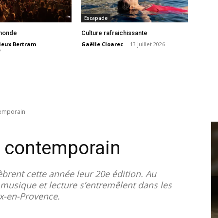
Escapade
 monde
Culture rafraichissante
ieux Bertram
-
Gaëlle Cloarec
-
13 juillet 2026
6