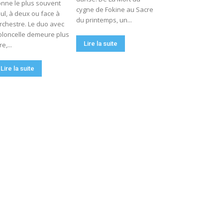
nne le plus souvent
cygne de Fokine au Sacre
ul, à deux ou face à
du printemps, un...
orchestre. Le duo avec
oloncelle demeure plus
Lire la suite
re,...
Lire la suite