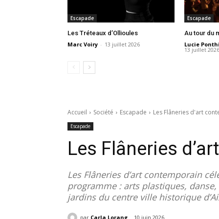
Escapade
Escapade
Les Tréteaux d’Ollioules
Au tour du
Marc Voiry
-
13 juillet 2026
Lucie Ponth
13 juillet 202