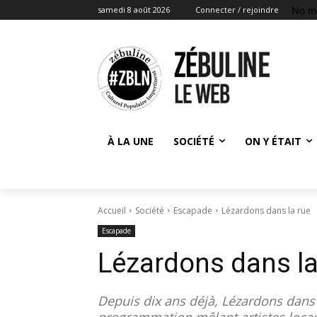
No m
samedi 8 août 2026
Connecter / rejoindre
À LA UNE
SOCIÉTÉ
ON Y ÉTAIT
Accueil
Société
Escapade
Lézardons dans la rue
Escapade
Lézardons dans la
Depuis dix ans déjà, Lézardons dans 
programmation mêlant artistes locau