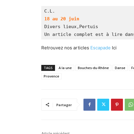
C.L.
18 au 20 juin
Divers lieux,Pertuis
Un article complet est à lire dan
Retrouvez nos articles
Escapade
Ici
TAGS
A la une
Bouches-du-Rhône
Danse
F
Provence
Partager
Article précédent