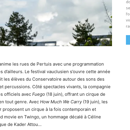
do
se
l’
vi
ra
nime les rues de Pertuis avec une programmation
d’ailleurs. Le festival vauclusien s’ouvre cette année
éunit les élèves du Conservatoire autour des sons des
t percussions. Côté spectacles vivants, la compagnie
s officiels avec
Fuego
(18 juin), offrant un cirque de
en tout genre. Avec
How Much We Carry
(19 juin), les
 proposent un cirque à la fois contemporain et
road movie en Twingo, un hommage décalé à Céline
que de Kader Attou…