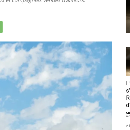
L
s
R
d
S
4 
À 