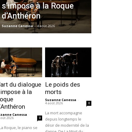
s’impose à la Roque
d’Anthéron
Suzanne Canessa
-
4 août 2026
’art du dialogue
Le poids des
’impose à la
morts
oque
Suzanne Canessa
-
4 août 2026
0
’Anthéron
La mort accompagne
uzanne Canessa
-
août 2026
0
depuis longtemps le
désir de modernité de la
La Roque, le piano se
danse. De La Mort du