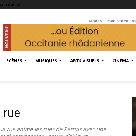
enu items!
Cliquez sur l'image pour vous a
SCÈNES
MUSIQUES
ARTS VISUELS
CINÉMA
 rue
la rue anime les rues de Pertuis avec une
x et compagnies venues d’ailleurs.