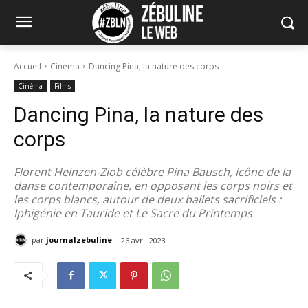
Accueil
Cinéma
Dancing Pina, la nature des corps
Cinéma
Films
Dancing Pina, la nature des
corps
Florent Heinzen-Ziob célèbre Pina Bausch, icône de la
danse contemporaine, en opposant les corps noirs et
les corps blancs, autour de deux ballets sacrificiels :
Iphigénie en Tauride et Le Sacre du Printemps
par
journalzebuline
26 avril 2023