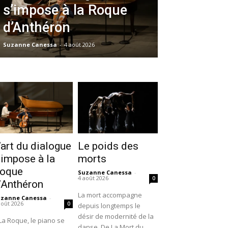
s’impose à la Roque
d’Anthéron
Suzanne Canessa
-
4 août 2026
’art du dialogue
Le poids des
’impose à la
morts
oque
Suzanne Canessa
-
4 août 2026
0
’Anthéron
La mort accompagne
uzanne Canessa
-
août 2026
0
depuis longtemps le
désir de modernité de la
La Roque, le piano se
danse. De La Mort du