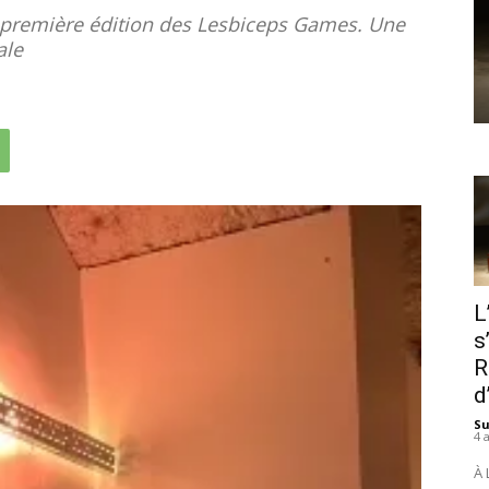
 la première édition des Lesbiceps Games. Une
ale
L
s
R
d
S
4 
À 