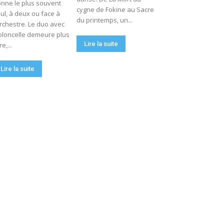
nne le plus souvent
cygne de Fokine au Sacre
ul, à deux ou face à
du printemps, un...
orchestre. Le duo avec
oloncelle demeure plus
Lire la suite
re,...
Lire la suite