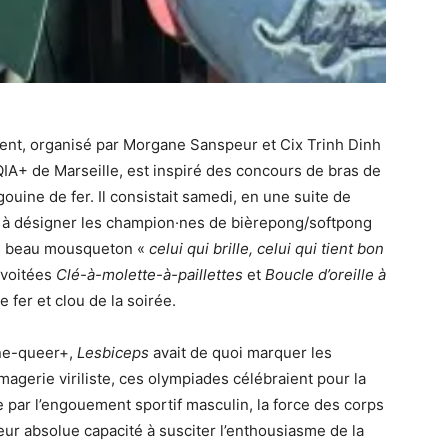
ent, organisé par Morgane Sanspeur et Cix Trinh Dinh
A+ de Marseille, est inspiré des concours de bras de
 gouine de fer. Il consistait samedi, en une suite de
t à désigner les champion·nes de bièrepong/softpong
lus beau mousqueton «
celui qui brille, celui qui tient bon
nvoitées
Clé-à-molette-à-paillettes
et
Boucle d’oreille à
 fer et clou de la soirée.
ine-queer+,
Lesbiceps
avait de quoi marquer les
imagerie viriliste, ces olympiades célébraient pour la
 par l’engouement sportif masculin, la force des corps
leur absolue capacité à susciter l’enthousiasme de la