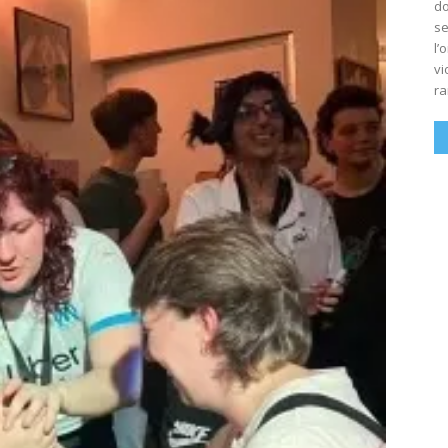
do
se
l’
vi
ra