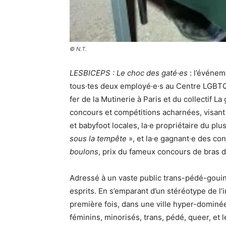
© N.T.
LESBICEPS : Le choc des gaté·es
: l’événem
tous·tes deux employé·e·s au Centre LGBTQI
fer de la Mutinerie à Paris et du collectif La
concours et compétitions acharnées, visan
et babyfoot locales, la·e propriétaire du p
sous la tempête
», et la·e gagnant·e des co
boulons
, prix du fameux concours de bras de
Adressé à un vaste public trans-pédé-gou
esprits. En s’emparant d’un stéréotype de l’
première fois, dans une ville hyper-dominée
féminins, minorisés, trans, pédé, queer, et 