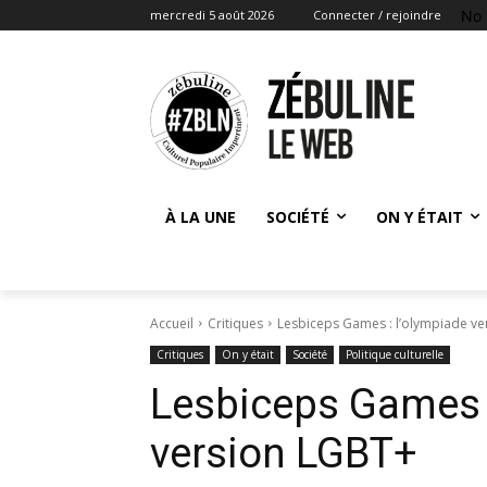
No 
mercredi 5 août 2026
Connecter / rejoindre
À LA UNE
SOCIÉTÉ
ON Y ÉTAIT
Accueil
Critiques
Lesbiceps Games : l’olympiade v
Critiques
On y était
Société
Politique culturelle
Lesbiceps Games :
version LGBT+