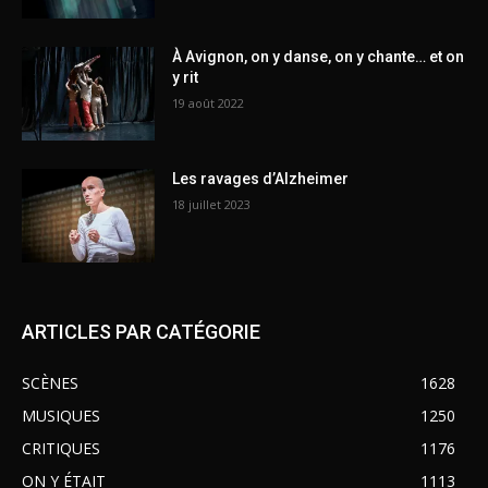
À Avignon, on y danse, on y chante… et on
y rit
19 août 2022
Les ravages d’Alzheimer
18 juillet 2023
ARTICLES PAR CATÉGORIE
SCÈNES
1628
MUSIQUES
1250
CRITIQUES
1176
ON Y ÉTAIT
1113